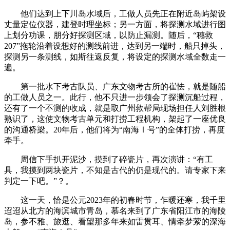
他们达到上下川岛水域后，工做人员先正在附近岛屿架设
丈量定位仪器，建登时理坐标；另一方面，将探测水域进行图
上划分功课，朋分好探测区域，以防止漏测。随后，“穗救
207”拖轮沿着设想好的测线前进，达到另一端时，船只掉头，
探测另一条测线，如斯往返反复，将设定的探测水域全数走一
遍。
第一批水下考古队员、广东文物考古所的崔怯，就是随船
的工做人员之一。此行，他不只进一步领会了探测沉船过程，
还有了一个不测的收成，就是取广州救帮局现场担任人刘胜根
熟识了，这使文物考古单元和打捞工程机构，架起了一座优良
的沟通桥梁。20年后，他们将为“南海Ⅰ号”的全体打捞，再度
牵手。
周信下手扒开泥沙，摸到了碎瓷片，再次演讲：“有工
具，我摸到两块瓷片，不知是古代的仍是现代的。请专家下来
判定一下吧。”？。
这一天，恰是公元2023年的初春时节，乍暖还寒，我千里
迢迢从北方的海滨城市青岛，慕名来到了广东省阳江市的海陵
岛，参不雅、旅逛、看望那多年来如雷贯耳、情牵梦萦的深海