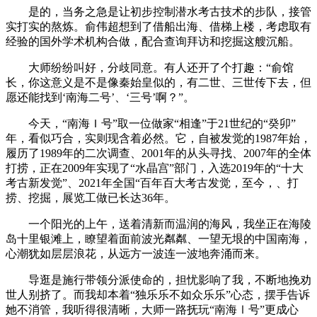
是的，当务之急是让初步控制潜水考古技术的步队，接管
实打实的熬炼。俞伟超想到了借船出海、借梯上楼，考虑取有
经验的国外学术机构合做，配合查询拜访和挖掘这艘沉船。
大师纷纷叫好，分歧同意。有人还开了个打趣：“俞馆
长，你这意义是不是像秦始皇似的，有二世、三世传下去，但
愿还能找到‘南海二号’、‘三号’啊？”。
今天，“南海Ｉ号”取一位做家“相逢”于21世纪的“癸卯”
年，看似巧合，实则现含着必然。它，自被发觉的1987年始，
履历了1989年的二次调查、2001年的从头寻找、2007年的全体
打捞，正在2009年实现了“水晶宫”部门，入选2019年的“十大
考古新发觉”、2021年全国“百年百大考古发觉，至今，、打
捞、挖掘，展览工做已长达36年。
一个阳光的上午，送着清新而温润的海风，我坐正在海陵
岛十里银滩上，瞭望着面前波光粼粼、一望无垠的中国南海，
心潮犹如层层浪花，从远方一波连一波地奔涌而来。
导逛是施行带领分派使命的，担忧影响了我，不断地挽劝
世人别挤了。而我却本着“独乐乐不如众乐乐”心态，摆手告诉
她不消管，我听得很清晰，大师一路抚玩“南海Ⅰ号”更成心