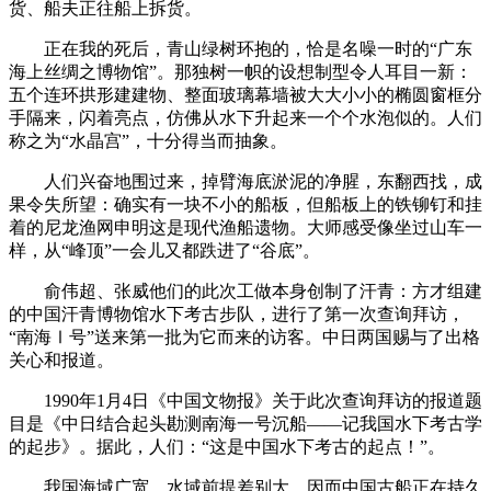
货、船夫正往船上拆货。
正在我的死后，青山绿树环抱的，恰是名噪一时的“广东
海上丝绸之博物馆”。那独树一帜的设想制型令人耳目一新：
五个连环拱形建建物、整面玻璃幕墙被大大小小的椭圆窗框分
手隔来，闪着亮点，仿佛从水下升起来一个个水泡似的。人们
称之为“水晶宫”，十分得当而抽象。
人们兴奋地围过来，掉臂海底淤泥的净腥，东翻西找，成
果令失所望：确实有一块不小的船板，但船板上的铁铆钉和挂
着的尼龙渔网申明这是现代渔船遗物。大师感受像坐过山车一
样，从“峰顶”一会儿又都跌进了“谷底”。
俞伟超、张威他们的此次工做本身创制了汗青：方才组建
的中国汗青博物馆水下考古步队，进行了第一次查询拜访，
“南海Ⅰ号”送来第一批为它而来的访客。中日两国赐与了出格
关心和报道。
1990年1月4日《中国文物报》关于此次查询拜访的报道题
目是《中日结合起头勘测南海一号沉船——记我国水下考古学
的起步》。据此，人们：“这是中国水下考古的起点！”。
我国海域广宽，水域前提差别大，因而中国古船正在持久