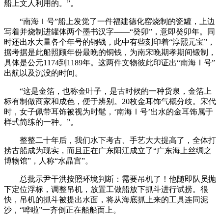
船上文人利用的。”。
“南海Ｉ号”船上发觉了一件福建德化窑烧制的瓷罐，上边
写着并烧制进罐体两个墨书汉字——“癸卯”，意即癸卯年。同
时还出水大量各个年号的铜钱，此中有些刻印着“淳熙元宝”，
据考据是此船照顾年份最晚的铜钱，为南宋晚期孝期间锻制，
具体是公元1174到1189年。这两件文物彼此印证出“南海Ⅰ号”
出航以及沉没的时间。
“这是金箔，也称金叶子，是古时候的一种货泉，金箔上
标有制做商家和成色，便于辨别。20枚金耳饰气概分歧。宋代
时，女子佩带耳饰被视为时髦，‘南海Ⅰ号’出水的金耳饰属于
样式简练的一种。”。
整整二十年后，我们水下考古、手艺大大提高了，全体打
捞古船成为现实，而且正在广东阳江成立了“广东海上丝绸之
博物馆”，人称“水晶宫”。
总批示尹干洪按照环境判断：需要吊机了！他随即队员抛
下定位浮标，调整吊机，放置工做船放下抓斗进行试捞。很
快，吊机的抓斗被提出水面，将从海底抓上来的工具连同泥
沙，“哗啦”一齐倒正在船船面上。