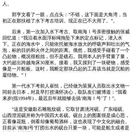
人。
郭亨文看了一眼，点点头：“不错，这下面是大角湾，当
初正在那扶植了水下考古培训。现正在已不大用了。”。
后来，第一次加入水下考古、取南海Ⅰ号亲密接触的张威
回忆道：“我沿着水面浮标绳拖坠下来的定点标记，潜入水
下。正在的海水中，只能依托被海水放大的呼吸声和吐出的气
泡，标的目的和火伴之间的距离。俄然，我感受手碰着了一个
凸起物，概况很粗拙，但不是礁石。我用本人的手臂量了量，
大约超出跨越海床30厘米。接着，我又摸到了一块硬物，感受
像是一片船板。这时，我断定那块凸起的工具该当就是沉船的
凝结物。”！
第一代水下考前人崔怯，已经做为策展人员取出水文物一
同前去日本，对及早打捞满怀决心，取队友们赌博道：“我看
来岁(指1994年)，最迟后年就能够去搞‘南海Ⅰ号’了！”。
“这是安徽歙石雕瓶纹砚，它取甘肃洮河砚、广东端砚、
山西澄泥砚并称为中国四大名砚。砚台上的图案很是成心思，
正看像花瓶，倒看却像葡萄酒杯，这也表现了中文化的融合。
目前从‘南海Ι号’打捞出水的砚台只要一块，可能是船主或者是