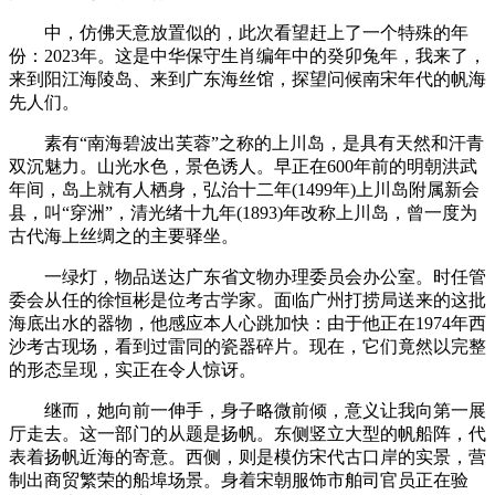
中，仿佛天意放置似的，此次看望赶上了一个特殊的年
份：2023年。这是中华保守生肖编年中的癸卯兔年，我来了，
来到阳江海陵岛、来到广东海丝馆，探望问候南宋年代的帆海
先人们。
素有“南海碧波出芙蓉”之称的上川岛，是具有天然和汗青
双沉魅力。山光水色，景色诱人。早正在600年前的明朝洪武
年间，岛上就有人栖身，弘治十二年(1499年)上川岛附属新会
县，叫“穿洲”，清光绪十九年(1893)年改称上川岛，曾一度为
古代海上丝绸之的主要驿坐。
一绿灯，物品送达广东省文物办理委员会办公室。时任管
委会从任的徐恒彬是位考古学家。面临广州打捞局送来的这批
海底出水的器物，他感应本人心跳加快：由于他正在1974年西
沙考古现场，看到过雷同的瓷器碎片。现在，它们竟然以完整
的形态呈现，实正在令人惊讶。
继而，她向前一伸手，身子略微前倾，意义让我向第一展
厅走去。这一部门的从题是扬帆。东侧竖立大型的帆船阵，代
表着扬帆近海的寄意。西侧，则是模仿宋代古口岸的实景，营
制出商贸繁荣的船埠场景。身着宋朝服饰市舶司官员正在验