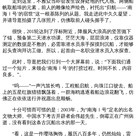
走到这里，不雅众当即会发生设身处地的代入感。两侧船
帆取船埠的元素，前人的雕像绘声绘色，衬托出“归航——‘南
海Ⅰ号’的宿世”这一根基陈列的从题。我走进此中久久凝望，
并请导逛拍摄了几张照片，仿佛取前人碰头握手了。
很快，201轮达到了浮标附近，降服风大浪高的坚苦抛下
了锚，预备第二天潜水功课。茫茫大海，层层浪涛，仅靠仪器
测定的数据是不敷的，必需靠潜水员亲手探摸到沉船，才能够
起头查询拜访工做。所以，起首由一名职业潜水员入水探查。
此时，导逛把我们引到一个大屏幕前，说：“下面我们通
过一个短片，来领会‘南海Ⅰ号’的打捞过程。时间不长，内容
良多。”。
“呜——”一声汽笛长鸣，工程船启航，向珠江口驶去。船
上的五星红旗猎猎飘荡着，一群海鸥逃逐着船边浪花翻飞，仿
佛正在依依送行并祝愿出息顺畅。
十分可惜而可惜的是：2003年，为“南海Ⅰ号”定名的出名
文物大师、中国水下考古开辟者俞伟超先生，倒霉正在广州病
逝，没有看到这条古沉船出水的那一天。
“看，这是一件璎珞胸饰，履历八百多年，仍然灿灿，雷