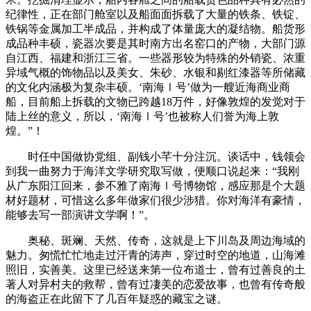
纪律性，正在部门舱室以及船面面拆载了大量的铁条、铁锭、
铁锅等金属加工半成品，并构成了体量庞大的凝结物。船货形
成品种丰硕，瓷器次要是其时南方出名窑口的产物，大部门源
自江西、福建和浙江三省。一些器形较为特殊的外销瓷、浓重
异域气概的饰物品以及美女、朱砂、水银和剔红漆器等所储藏
的文化内涵极为复杂丰硕。‘南海Ⅰ号’做为一艘近海商业商
船，目前船上拆载的文物已跨越18万件，好像敦煌的发觉对于
陆上丝的意义，所以，‘南海Ⅰ号’也被称人们誉为海上敦
煌。”！
时任中国做协党组、副钱小芊十分注沉。谈话中，钱领会
到我一曲努力于海洋文学研究取写做，便顺口说起来：“我刚
从广东阳江回来，参不雅了南海Ⅰ号博物馆，感应那是个大题
材好题材，可惜这么多年做家们很少涉猎。你对海洋有豪情，
能够去写一部演讲文学啊！”。
奥秘、斑斓、天然、传奇，这就是上下川岛及周边海域的
魅力。匆慌忙忙地走过汗青的涛声，穿过时空的地道，山海滩
照旧，实善美。这里已经送来第一位布道士，曾有过善良的土
著人对异村夫的救帮，曾有过凄美的恋爱故事，也曾有传奇般
的海盗正在此留下了几百年疑惑的藏宝之谜。