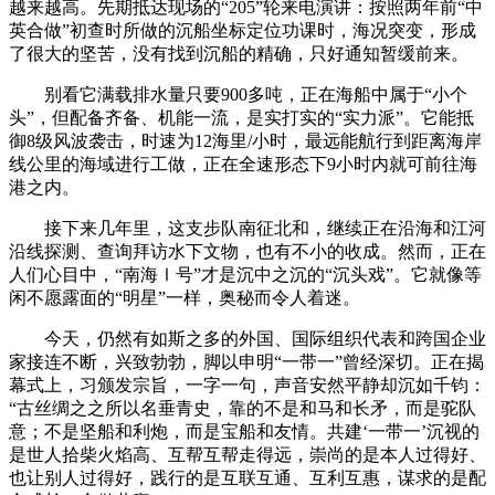
越来越高。先期抵达现场的“205”轮来电演讲：按照两年前“中
英合做”初查时所做的沉船坐标定位功课时，海况突变，形成
了很大的坚苦，没有找到沉船的精确，只好通知暂缓前来。
别看它满载排水量只要900多吨，正在海船中属于“小个
头”，但配备齐备、机能一流，是实打实的“实力派”。它能抵
御8级风波袭击，时速为12海里/小时，最远能航行到距离海岸
线公里的海域进行工做，正在全速形态下9小时内就可前往海
港之内。
接下来几年里，这支步队南征北和，继续正在沿海和江河
沿线探测、查询拜访水下文物，也有不小的收成。然而，正在
人们心目中，“南海Ⅰ号”才是沉中之沉的“沉头戏”。它就像等
闲不愿露面的“明星”一样，奥秘而令人着迷。
今天，仍然有如斯之多的外国、国际组织代表和跨国企业
家接连不断，兴致勃勃，脚以申明“一带一”曾经深切。正在揭
幕式上，习颁发宗旨，一字一句，声音安然平静却沉如千钧：
“古丝绸之之所以名垂青史，靠的不是和马和长矛，而是驼队
意；不是坚船和利炮，而是宝船和友情。共建‘一带一’沉视的
是世人拾柴火焰高、互帮互帮走得远，崇尚的是本人过得好、
也让别人过得好，践行的是互联互通、互利互惠，谋求的是配