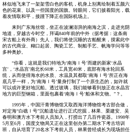
林似地飞来了一架架雪白色的客机，机身上别离绘制着五颜六
色的花束、以及一些国度的国旗。转眼间，它们披着阳光，载
着友情取和平，接踵下降正在国际机场上。
来到广东海丝馆，坐正在波澜澎湃的南海之滨，走进光阴
地道，穿越古今时空，拜谒840年前的中外（据考据：这条南
宋古船上有外商）先人，我们将使沉睡的古船醒来，摸索此中
的古代商业、糊口起居、陶瓷工艺、制船手艺、帆海学问等等
多种奥妙。
“你看，这就是我们特地为‘南海Ⅰ号’而建的新家‘水晶
宫’，‘水晶宫’南北长60米，工具宽40米，底部有海水轮回系
统，从而使得海水的水质、水温及其都取‘南海Ⅰ号’所正在海
底几乎一样，为‘南海Ⅰ号’量身打制了一个原生态的，如许就
可以或许更好地沉船。透过玻璃，我们能够看到放正在水晶宫
地方的巨型钢箱，里面包裹着‘南海Ⅰ号’船体和文物。”？。
1995年，中国汗青博物馆又取西海洋博物馆考古部合做，
对定海“白礁Ⅰ号”沉船遗址进行正式挖掘，林果、栗建安、吴
春明和澳方水下考前人员加入，打捞出了几百件瓷器。1998年
5月至6月，国度文物局又正在这里创办第二期水下考古培训
班，自从培育了20名水下考前人员，林果曾经成长为现场担任