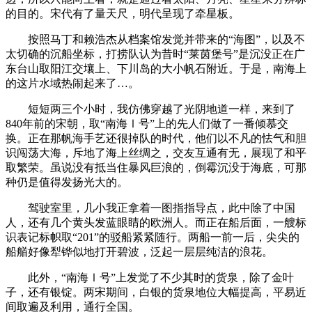
的目的。宋代有了量天尺，明代呈现了牵星板。
按照马丁和赖浩杰从档案馆发觉并带来的“海图”，以及不
太切确的沉船坐标，打捞队认为昔时“莱茵堡号”是沉没正在广
东台山取阳江交壤上、下川岛的大小帆石附近。于是，南海上
的这片水域热闹起来了…。
短短两三个小时，我仿佛穿越了光阴地道一样，来到了
840年前的宋朝，取“南海Ⅰ号”上的先人们做了一番倾慕交
换。正在那帆海手艺还很掉队的时代，他们以不凡的怯气和胆
识闯荡大海，斥地了海上丝绸之，交友互通有无，展现了和平
取繁荣。虽说没有抵当住暴风巨浪的，倒霉沉没于海底，可那
种仍是值得发扬光大的。
驾驶室里，几小我正拿着一图指指导点，此中除了中国
人，还有几个黄头发蓝眼睛的欧洲人。而正在船后面，一艘标
识表记标帜取“201”的驳船紧紧随行。两船一前一后，尖尖的
船艏好像犁铧似地打开碧波，泛起一层层纯洁的浪花。
此外，“南海Ⅰ号”上发觉了不少其时的货泉，除了金叶
子，还有银锭。两宋期间，白银的货泉地位大幅提高，平易近
间取遍及利用，通行全国。