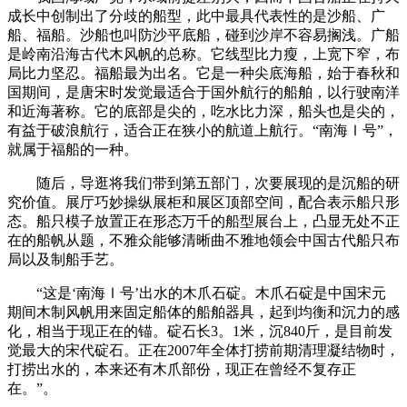
成长中创制出了分歧的船型，此中最具代表性的是沙船、广
船、福船。沙船也叫防沙平底船，碰到沙岸不容易搁浅。广船
是岭南沿海古代木风帆的总称。它线型比力瘦，上宽下窄，布
局比力坚忍。福船最为出名。它是一种尖底海船，始于春秋和
国期间，是唐宋时发觉最适合于国外航行的船舶，以行驶南洋
和近海著称。它的底部是尖的，吃水比力深，船头也是尖的，
有益于破浪航行，适合正在狭小的航道上航行。“南海Ⅰ号”，
就属于福船的一种。
随后，导逛将我们带到第五部门，次要展现的是沉船的研
究价值。展厅巧妙操纵展柜和展区顶部空间，配合表示船只形
态。船只模子放置正在形态万千的船型展台上，凸显无处不正
在的船帆从题，不雅众能够清晰曲不雅地领会中国古代船只布
局以及制船手艺。
“这是‘南海Ⅰ号’出水的木爪石碇。木爪石碇是中国宋元
期间木制风帆用来固定船体的船舶器具，起到均衡和沉力的感
化，相当于现正在的锚。碇石长3。1米，沉840斤，是目前发
觉最大的宋代碇石。正在2007年全体打捞前期清理凝结物时，
打捞出水的，本来还有木爪部份，现正在曾经不复存正
在。”。