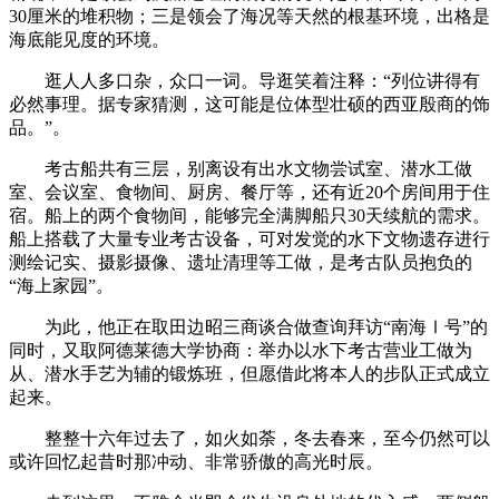
30厘米的堆积物；三是领会了海况等天然的根基环境，出格是
海底能见度的环境。
逛人人多口杂，众口一词。导逛笑着注释：“列位讲得有
必然事理。据专家猜测，这可能是位体型壮硕的西亚殷商的饰
品。”。
考古船共有三层，别离设有出水文物尝试室、潜水工做
室、会议室、食物间、厨房、餐厅等，还有近20个房间用于住
宿。船上的两个食物间，能够完全满脚船只30天续航的需求。
船上搭载了大量专业考古设备，可对发觉的水下文物遗存进行
测绘记实、摄影摄像、遗址清理等工做，是考古队员抱负的
“海上家园”。
为此，他正在取田边昭三商谈合做查询拜访“南海Ⅰ号”的
同时，又取阿德莱德大学协商：举办以水下考古营业工做为
从、潜水手艺为辅的锻炼班，但愿借此将本人的步队正式成立
起来。
整整十六年过去了，如火如荼，冬去春来，至今仍然可以
或许回忆起昔时那冲动、非常骄傲的高光时辰。