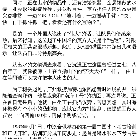
同时，正在出水的物品中，还有浩繁瓷器、金属锡做的水
壶、亚腰形的银锭等等，共达数百件。英方担任人赖浩杰更是
兴奋非常，一边“OK！OK！”地叫着，一边摇动手臂：“快，
快，再下抓斗抓一把，看看还有什么宝物？”。
是的，一个外国人说出了“伟大”的话，让队员们倍感亲
热。后来得知，这位起了中国名的英方人员是个“毛迷”，对跟
毛相关的工具都很感乐趣。此后，从他的嘴里常常蹦出几句语
录，让队员们非分特别高兴。
从出水的文物调查来看，它沉没正在这里曾经过去七、八
百年了，就像被佛压正在五指山下的“齐天大圣”一样，一曲正
在等阿谁可以或许把本人出去的人。
为了稳妥起见，广州救捞局特地派熟悉昔时环境的尹干洪
随船查询拜访。他是发觉和“南海Ⅰ号”的功臣，再次寻访。正
在首日无果后，他就一曲坐正在扫描仪旁，苦思冥想，其时海
床概况有个小小的凸起物，应以它为方针搜刮，便提醒工做人
员说：“向西偏100米，再做个测线尝尝。”。
1989年9月1日，中澳合做举办的第一届中国水下考古培训
班正式开班。培训班分成了两步走：起首是潜水和水下考古手