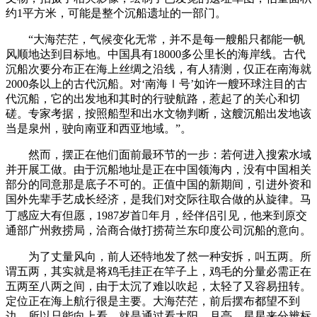
约1平方米，可能是整个沉船遗址的一部门。
“大海茫茫，气候变化无常，并不是每一艘船只都能一帆
风顺地达到目标地。中国具有18000多公里长的海岸线。古代
沉船次要分布正在海上丝绸之沿线，有人猜测，仅正在南海就
2000条以上的古代沉船。对‘南海Ⅰ号’如许一艘环球注目的古
代沉船，它的出发地和其时的行驶航路，惹起了的关心和切
磋。专家考据，按照船型和出水文物判断，这艘沉船出发地该
当是泉州，驶向南亚和西亚地域。”。
然而，摆正在他们面前最环节的一步：若何进入搜索水域
并开展工做。由于沉船地址是正在中国领海内，没有中国相关
部分的同意那是底子不可的。正值中国的新期间，引进外资和
国外先辈手艺成长经济，是我们对交际往取合做的从旋律。马
丁感应大有但愿，1987岁首年月，经伴侣引见，他来到原交
通部广州救捞局，洽商合做打捞荷兰东印度公司沉船的意向。
为了丈量风向，前人还特地发了然一种安拆，叫五两。所
谓五两，其实就是将鸡毛挂正在竿子上，鸡毛的分量必需正在
五两至八两之间，由于太沉了难以吹起，太轻了又容易扭转。
定位正在海上航行很是主要。大海茫茫，前后摆布都望不到
边，所以只能向上看，就是通过看太阳、月亮、星星来分辨标