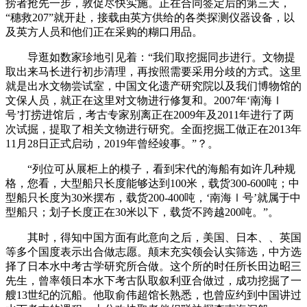
捞者抢先一步，敦促尽快实施。正在合同签定后的第三天，
“穗救207”就开赴，接载由英方供给的各类探测仪器设备，以
及英方人员和他们正在采购的糊口用品。
导逛如数家珍地引见着：“我们取挖掘同步进行。文物提
取出来马长进行初步清理，再按照需要采用分歧的方式。这里
就是出水文物尝试室，中国文化遗产研究院以及我们博物馆的
文保人员，就正在这里对文物进行修复和。2007年‘南海Ⅰ
号’打捞进馆后，考古专家别离正在2009年及2011年进行了两
次试掘，提取了相关文物进行研究。全面挖掘工做正在2013年
11月28日正式启动，2019年曾经竣事。”？。
“列位可从展柜上的模子，看到宋代的海船有如许几种规
格，您看，大型船只长度能够达到100米，载货300-600吨；中
型船只长度为30米摆布，载货200-400吨，‘南海Ⅰ号’就属于中
型船只；划子长度正在30米以下，载货不跨越200吨。”。
其时，得知中国方面有此意向之后，美国、日本、、英国
等多个国度表示出合做志愿。颠末充实领会认实筛选，中方选
择了日本水中考古学研究所合做。这个所的时任所长田边昭三
先生，曾率领日本水下考古队取叙利亚合做过，成功挖掘了一
艘13世纪的沉船。他取俞伟超馆长熟悉，也曾应约到中国讲过