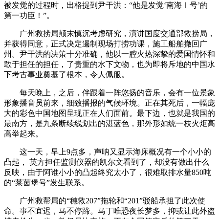
被发觉的过程时，出格提到尹干洪：“他是发觉‘南海Ⅰ号’的
第一功臣！”。
广州救捞局颠末慎沉考虑研究，演讲国度交通部救捞局，
并获得同意，正式决定遏制现场打捞功课，施工船舶撤回广
州。尹干洪的决策十分准确，他以一腔火热深挚的爱国情怀和
敢于担任的担任，了贵重的水下文物，也为即将斥地的中国水
下考古事业奠基了根本，令人佩服。
每天晚上，之后，伴跟着一阵悠扬的音乐，会有一位景象
形象播音员前来，细致播报的气候环境。正在其死后，一幅庞
大的彩色中国地图呈现正在人们面前。最下边，也就是我国的
最南方，是九条断续线划出的湛蓝色，那外形如统一枝火炬高
高举起来。
这一天，早上9点多，声呐又显示海床概况有一个小小的
凸起， 英方担任监测仪器的凯尔文看到了，却没有做出什么
反映，由于阿谁小小的凸起终究太小了，很难取排水量850吨
的“莱茵堡号”发生联系。
广州救帮局的“穗救207”拖轮和“201”驳船承担了此次使
命。事不宜迟，马不停蹄。马丁唯恐夜长梦多，抑或让此外盗