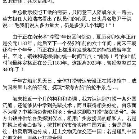
艺的进修，其次是练习。
尹总批示按照工做的需要，只同意三人陪凯尔文一路去。
英方担任人赖浩杰看出了队员们的心思，出头具名取尹干洪
说：“毛我们说人多力量大，仍是多派几小我吧！”！
由于正在南宋孝“淳煕”年份区间傍边，夏历癸卯兔年正好
是公元1183年，此后至下一个癸卯年前的六十年间，南宋王朝
还有十个年号，而正在船上都没有发觉相关的铜钱或编年文
书。至此，铜钱和瓷罐指向统一时间节点：“南海Ⅰ号”的出航
时间最终定格正在公元1183年。这距离2023年，曾经整整过去
840年了！
千年古船沉见天日，全体打捞转运安设正在博物馆中，成
为国表里出名的研究、抚玩“深海古船”的抢手景点…。
颠末接近一个月的构和和协调，我方认识到打捞一条外国
沉船，还能够从中学到先辈技术，而且获得相关好处。何乐而
不为呢？中英两边告竣和谈：合做探测取打捞“莱茵堡号”。英
方出钱并供给各类探测仪器，租用广州救捞局的船和人。若是
打捞上黄金白银等，按其时的市价卖给中国方面；若是是锡
锭，拍卖后两边分成，赶上文物无偿交还中国；若是碰到中国
沉船文物，则终止打捞合同。