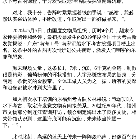
水下考古的课程，十分欢快取老伴侣联袂探查南海沉船。
对此，我十分，告辞时紧紧握着钱的手说：“感谢，我必
然认实采访体验，不断改进，争取写出一部好做品来。”。
2020年5月5日，由国度文物局组织，历时4个月，颠末专
家评委初评和终评，最初投票发生的2019年度全国十大考古新
发觉揭晓：广东“南海Ⅰ号”南宋沉船水下考古挖掘项目榜上出
名。这条中外的古船再次“驶”进公共视野，激发人们稠密的乐
趣和想象。
颠末现场丈量，这条长1。7米，沉0。6千克的金链，制做
很是精彩，葡萄粉饰的环状搭扣，人字形斑纹布局的链身，分
明是一条贵沉的金腰带。全体工做人员为之一振，所有的委靡
和沮丧都被水冲到大海里了。
加入初次水下培训的原福州考古队长林果说：“我们加入
水下考古，取定海发觉文物有间接关系。20世纪80年代，福州
市文物部分到连江查询拜访，领会到定海出水了良多文物。相
关带领认识到，这里海底可能有沉船，未来该当挖掘一
下。”？。
此时此刻，高远的蓝天上传来一阵阵轰鸣声，好像百鸟归