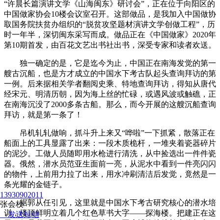
“许晨长篇演讲文学《山海闽东》研讨会”，正在位于向阳区的
中国做家协会10楼会议室召开。这部做品，是我加入中国做协
取国务院扶贫办组织的“脱贫攻坚题材演讲文学创做工程”，历
时一年半，深切闽东采写而成。做品正在《中国做家》2020年
第10期首发，由百花文艺出书社出书，深受专家和读者欢送。
独一确定的是，它是迄今为止，中国正在南海发觉的第一
艘古沉船，也是方才成立的中国水下考古队起头查询拜访的第
一例。后来据相关学者翻阅史乘、特地查询拜访，得知从唐代
经宋元、明清历朝，因为海上丝的忙碌，或遇风波或触礁，正
在南海沉没了2000多条古船。那么，而今开展的这艘沉船查询
拜访，就是第一条了！
吊机轧轧做响，抓斗升上来又“哗啦”一下抓紧，散落正在
船面上的工具显露了出来：一段木质桅杆，一堆夹着瓷器碎片
的泥沙。工做人员随即用水枪进行清洗，从中捡选出一件件瓷
器。俄然，潜水员范亚生面前一亮，从泥水中看到一件亮闪闪
的物件，上前用力拉了出来，用水冲刷清洁后发觉，竟然是一
条光耀的金链子。
13930902011
据郭从任引见，这里就是中国水下考古研究核心的潜水培
张会校
训，楼顶鲜明立着几个红色草书大字——探海楼。把建正在这
发送短信