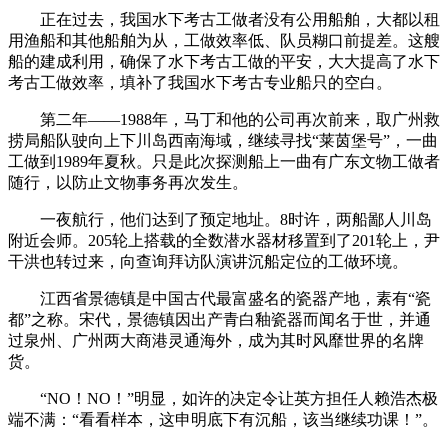
正在过去，我国水下考古工做者没有公用船舶，大都以租
用渔船和其他船舶为从，工做效率低、队员糊口前提差。这艘
船的建成利用，确保了水下考古工做的平安，大大提高了水下
考古工做效率，填补了我国水下考古专业船只的空白。
第二年——1988年，马丁和他的公司再次前来，取广州救
捞局船队驶向上下川岛西南海域，继续寻找“莱茵堡号”，一曲
工做到1989年夏秋。只是此次探测船上一曲有广东文物工做者
随行，以防止文物事务再次发生。
一夜航行，他们达到了预定地址。8时许，两船鄙人川岛
附近会师。205轮上搭载的全数潜水器材移置到了201轮上，尹
干洪也转过来，向查询拜访队演讲沉船定位的工做环境。
江西省景德镇是中国古代最富盛名的瓷器产地，素有“瓷
都”之称。宋代，景德镇因出产青白釉瓷器而闻名于世，并通
过泉州、广州两大商港灵通海外，成为其时风靡世界的名牌
货。
“NO！NO！”明显，如许的决定令让英方担任人赖浩杰极
端不满：“看看样本，这申明底下有沉船，该当继续功课！”。