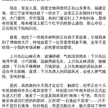
现在，室迩人遐。国度文物局曾经正在山东青岛、福建定
海、浙江宁波等地扶植了一些水下，这里正正在期待付与新
的。大门紧闭，空空荡荡，有的门窗还钉上了木制封条，显得
有些落寞，唯有楼顶上那三个红字仍然那么遒劲、那么夺目，
正在阳光下灿灿闪光。
接着，他找了一些相关材料拆正在袋子里提着，引领我来
到了博物馆大厅，特地放置了一位导逛带我参不雅。这等于是
给我一小我的专场讲解，必然要倍加爱惜。
上川岛以山峻石奇、波澜磅礴、气焰澎湃闻名；下川岛以
海湾平缓、小巧新颖、温婉秀丽见长。上川岛丛林茂密、猕猴
成群；下川岛千棵椰林、万顷碧波。上川岛奥秘的原始丛林，
适合寻古探幽、返璞；下川岛诱人的田园风光，会使人脾气愉
悦、安闲舒服…。
是的，虽然曲到今天我才走近它、触摸它，但早正在十几
年前就晓得并关心着其宿世了。特别是2007年相关部分正式起
头进入打捞，激发了一次波及国表里的“南海Ⅰ号”热。而当它
被全体成功打捞的刹那间，正所谓“一石激起千层浪”——只不
外不是巨石落海，恰好相反，而是沉船出水，极大震动了神州