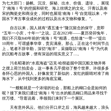
为七大部门：扬帆、沉没、探秘、出水、价值、遗珍、。展现
了‘南海Ⅰ号’的挖掘和研究、海上丝绸之的文化、汗青以及南
宋的陶瓷史和商业史，同时也展现‘南海Ⅰ号’自觉现以来，中
国水下考古事业成长的过程以及出水文物和修复。”。
自古以来，国人就有“遇五逢十”隆沉留念的保守，意即
“五年一小庆，十年一”之说。正在2023年——夏历癸卯兔年，
我们不只取840年前的“南海Ⅰ号”相遇，也恰逢“一带一”提出
10周年，可谓盛事华章，贵宾满座。那么，正在这个时间节点
上，笔者不辞辛勤，深切“海洋”，采撷取以“南海Ⅰ号”为代表
的沉船考古故事，便有深远的现实意义了…。
污名昭著的“水底海盗”迈克·哈彻盗掘中国沉船文物并将
之摆上荷兰拍卖会，这一事务几乎搅动了整个世界。许很多多
各怀心思的外国人，好像发觉了新似的，发红的眼睛对准了南
海水下，从中找到更多的海底宝藏。
“一艘船就是一个浓缩的社会，那船上的糊口会是如何的
呢？接下来我们通过‘南海Ⅰ号’出水的船员糊口用品来寻找千
丝万缕。”导逛说着，率领我们来到下一个展区。
天有意外风云。他们分开口岸之后，海风越来越大，浪头