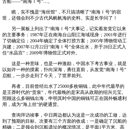
古船——“南海Ⅰ号”…。
瞧，实不愧是“海丝馆”，不只搞清晰了“南海Ⅰ号”的宿
世，还领会到不少古代风帆帆海的史料。实是长学问了！
另一展板上列出了“南海Ⅰ号”大事记，记实着发觉它以来
的主要事务：1987年正在南海台山阳江海域现身；2001年进行
了切确定位；2004年确定了全体打捞方案；2005年博物馆动工
兴建；2007年12月22日“南海Ⅰ号”全体出水，并于28日正式入
住“水晶宫”；2009年博物馆正式对外。
这是一种意味，也是一种激励，中国水下考古事业，就是
以如许一种的摸索，扑向深海，勇往直前，从发觉“南海Ⅰ号”
启航，一步步走到了今天，了世界前列。
再者，目前曾经出水了25000多枚铜钱，此中年代最早的
是王莽时代的“货泉”，年代最晚的是宋高从政期的绍兴元宝。
照顾这么多铜钱出海，申明其时中国的铜钱可正在国外畅通利
用，成为“海上丝”的硬通货。
查询拜访竣事，中日两边都认为这是一次成功的工做，达
到了预期的目标。次要有三个方面的收成：一是确定了沉船的
精确；二是领会到沉船遗址的概况情况，是平面1平方米、高