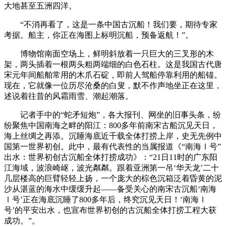
大地甚至五洲四洋。
“不消再看了，这是一条中国古沉船！我们要，期待专家
考据。船主，你正在海图上标明沉船，预备返航！”。
博物馆南面空场上，鲜明斜放着一只巨大的三叉形的木
架，两头插着一根两头粗两端细的白色石柱。这是我国古代唐
宋元年间船舶常用的木爪石碇，即前人驾船停靠利用的船锚。
现在，它就像一位历尽沧桑的白叟，默不作声地坐正在这里，
述说着往昔的风霜雨雪、潮起潮落。
记者手中的“蛇矛短炮”，各大报刊、网坐的旧事头条，纷
纷聚焦中国南海之畔的阳江：800多年前南宋古船沉见天日，
海上丝绸之再添。沉睡海底近千载全体打捞上岸，史无先例中
国第一世界初创。此中，最有代表性的当属报道《“南海Ⅰ号”
出水：世界初创古沉船全体打捞成功》：“21日11时的广东阳
江海域，波浪崎岖，波光粼粼。跟着亚洲第一吊‘华天龙’二十
几层楼高的巨臂轻轻上扬，一个庞大的棕色沉箱泛着昏黄的泥
沙从湛蓝的海水中缓缓升起——备受关心的南宋古沉船‘南海
Ⅰ号’正在海底沉睡了800多年后，终究沉见天日！‘南海Ⅰ
号’的平安出水，也宣布世界初创的古沉船全体打捞工程大获
成功。”。