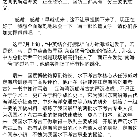
之间的航运冲要，正在经济上、国防上都具有十分主要的意
义。
“感谢、感谢！早就想来，这不让事担搁下来了。现正在
好了，我想全面深刻地领会一下，写一部长篇文学，请你们多
加支撑帮帮吧！”。
这年7月上旬，“中英结合打捞队”向方针海域进发了。若
是说，马丁是中英合做寻觅“莱茵堡号”沉船的倡议人，那么，
中方总批示尹干洪就是现场最高担任人了！而正在发觉“南海
Ⅰ号”的过程中，他确实阐扬了环节性的感化。
后来，国度博物馆原副馆长、水下考古学核心从任张威对
定海培训赐与了高度评价。他正在《福建连江定海湾沉船考
古》一书中如许写道：“定海湾沉船考古的严沉收成，不只正
在于学术上，更正在于科学成长史上。它为我国东南沿海古代
海洋经济社会史、中外海洋交通史等范畴的研究，供给了一组
主要的实物材料，锻炼了我国最早的两批水下考古专业人员，
为我国水下考古事业的健康快速成长，奠基了根本。近20年
来，我国水下考古工做取得一系列主要成就，开展的严沉水下
考古工做，都有从定海湾走出的水下考前人员的身影。定海这
个闽东小镇，不愧为我国水下考古事业的摇篮。”。