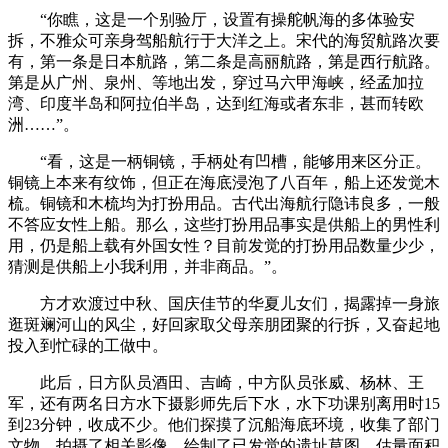
“你瞧，这是一个别验厅，设置有操舵帆海的多体验安
拆，不雅众可亲身驾船航行于大洋之上。宋代的海贸航路次要
有，第一条是日本航路，第二条是高丽航路，第是西行航路。
第是从广州、泉州、等地出发，穿过马六甲海峡，经孟加拉
湾、印度半岛和阿拉伯半岛，达到红海或者东非，甚而转欧
洲……”。
“看，这是一柄铜镜，手柄处有凹槽，能够用来区分正。
铜镜上本来有纹饰，但正在海底浸泡了八百年，船上还发觉木
梳。铜镜和木梳均为打扮用品。古代出海航行隐讳良多，一般
不答应女性上船。那么，这些打扮用品事实是供船上的男性利
用，仍是船上载有外国女性？目前发觉的打扮用品数量少少，
猜测是供船上小我利用，并非商品。”。
方才欢渡过中秋、国庆佳节的华夏儿女们，揭露掉一身旅
逛斑斓河山的风尘，好回家取父母亲朋团聚的行拆，又奋起地
投入到忙碌的工做中。
此后，日方队员酒田、吉崎，中方队员张威、杨林、王
军，还有两名日方水下摄影师先后下水，水下功课别离用时15
到23分钟，收成不少。他们探摸了沉船海底环境，收集了部门
文物，拍摄了相关影像，绘制了已发觉的遗址草图，估量面积