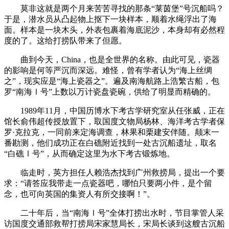
莫非这就是两个月来苦苦寻找的那条“莱茵堡”号沉船吗？
于是，潜水员从凸起物上抠下一块样本，顺着水绳浮出了海
面。样本是一块木头，外表包裹着海底泥沙，本身却有必然程
度的了。这给打捞队带来了但愿。
曲到今天，China，也是全世界的名称。由此可见，瓷器
的影响是何等严沉而深远。难怪，曾有学者认为“海上丝绸
之”，现实应是“海上瓷器之”。遍及南海航路上浩繁古船，包
罗“南海Ⅰ号”上数以万计瓷盘瓷碗，供给了明显而精确的。
1989年11月，中国历博水下考古学研究室从任张威，正在
馆长俞伟超传授放置下，取国度文物局杨林、海洋考古学者保
罗·克拉克，一同前来定海调查，林果和栗建安伴随。颠末一
番勘测，他们成功正在白礁附近找到一处古沉船遗址，取名
“白礁Ⅰ号”，从而确定这里为水下考古锻炼地。
临走时，英方担任人赖浩杰找到广州救捞局，提出一个要
求：“请答应我带走一点瓷器吧，哪怕只要两小件，是个留
念，也可向英国的集资人有所交接啊！”。
二十年后，当“南海Ⅰ号”全体打捞出水时，节目掌管人采
访国度交通部救帮打捞局宋家慧局长，宋局长谈到这艘古沉船