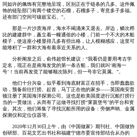
同如许的佩饰有完整地呈现，区别正在于链条的几多。这件佩
饰的链坠部门有两个镂空的石榴，石榴多子，寄意多子多福。
还有部门空间可镶嵌宝石。”。
那是一片沙质海岸，海水不竭涌来又退去。岸边，鳞次栉
比的建建群中，矗立着一幢通俗的小楼，门前一个不大的木船
模子，使这座小楼显得几多有些出格，让人模糊感应，这里可
能堆积了一群和大海有着亲近关系的人。
分析阐发之后，俞伟超馆长建议：“我看仍是要用考古学
定名，现正在是南海发觉的第一条古船，我们就叫‘南海一
号’！当前再发觉了能够顺次陈列，但一号非它莫属。”。
他们十分兴奋，似乎看到海底财富正在招手，当即蠢蠢欲
动，预备前往打捞。起首，马丁正在他的家乡——英国南安普
顿注册了英国海洋探测公司。这也是欧美国度进行沉船打捞行
当的一贯做法，从而有了运做寻找打捞“莱茵堡号”的平台和资
金。其次，他们筹集了寻找沉船所用的设备：旁侧声呐、金属
探测仪和定位仪器等。
2020年12月30日上午，由《中国做家》期刊社、中国做协
创研部、百花文艺出书社和福建宁德市委宣传部结合从办的