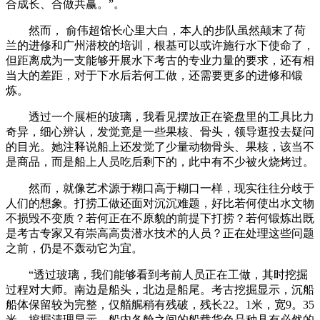
合成长、合做共赢。”。
然而， 俞伟超馆长心里大白，本人的步队虽然颠末了荷
兰的进修和广州潜校的培训，根基可以或许施行水下使命了，
但距离成为一支能够开展水下考古的专业力量的要求，还有相
当大的差距，对于下水后若何工做，还需要更多的进修和锻
炼。
透过一个展柜的玻璃，我看见摆放正在瓷盘里的工具比力
奇异，细心辨认，发觉竟是一些果核、骨头，领导逛投去疑问
的目光。她注释说船上还发觉了少量动物骨头、果核，该当不
是商品，而是船上人员吃后剩下的，此中有不少被火烧烤过。
然而，就像艺术源于糊口高于糊口一样，现实往往分歧于
人们的想象。打捞工做还面对沉沉难题，好比若何使出水文物
不损毁不变质？若何正在不原貌的前提下打捞？若何锻炼出既
是考古专家又有崇高高贵潜水技术的人员？正在处理这些问题
之前，仍是不轰动它为宜。
“透过玻璃，我们能够看到考前人员正在工做，其时挖掘
过程对大师。南边是船头，北边是船尾。考古挖掘显示，沉船
船体保留较为完整，仅艏艉稍有残破，残长22。1米，宽9。35
米。挖掘清理显示，船内各舱之间的船载货色品种具有必然的