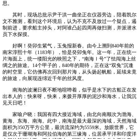
思。
其时，现场总批示尹干洪一曲坐正在仪器旁边，陪着凯尔
文不雅测，看到这个环境后，认为不克不及放过一个疑点，遏
制前进，要求船主掉头，对阿谁凸起四周再做扫测，并派潜水
员下水探摸。
好啊！癸卯生紫气，玉兔报新春。由今上溯到840年前的
南宋淳熙十年（1183年），恰是癸卯兔年。这一年，正在统一
片海面上，统一缕阳光的映照之下，“南海Ⅰ号”了怯闯海上丝
绸之的旅途。14个甲子的，840年的期待，正在这“双兔”沉逢
的时空里，它仿佛再次回到那片海，从头扬起帆船，延续未竟
的旅途，向展现连绵近千年的丝风度。
南海的波澜日夜不断地喧哗着，似乎是水下的古船正在发
出本人的：快来呀，快来，来拨开厚厚的泥沙和海水，让我沉
见天日吧！
家喻户晓：我国有四大接近海域，由北向南顺次为渤海、
黄海、东海、南海。此中，南海是最大最深的海域，天然海域
面积为350万平方公里，最洪流深约为5559米。放眼世界，它
是仅次于珊瑚海和阿拉伯海的第三缘海，位居承平洋和印度洋