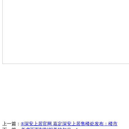
上一篇：
®深安上居官网 嘉定深安上居售楼处发布：楼市