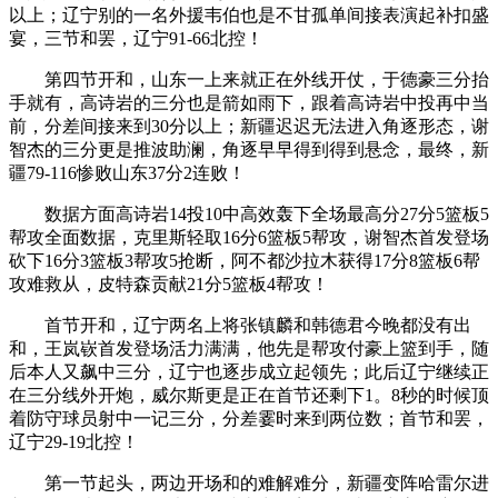
以上；辽宁别的一名外援韦伯也是不甘孤单间接表演起补扣盛
宴，三节和罢，辽宁91-66北控！
第四节开和，山东一上来就正在外线开仗，于德豪三分抬
手就有，高诗岩的三分也是箭如雨下，跟着高诗岩中投再中当
前，分差间接来到30分以上；新疆迟迟无法进入角逐形态，谢
智杰的三分更是推波助澜，角逐早早得到得到悬念，最终，新
疆79-116惨败山东37分2连败！
数据方面高诗岩14投10中高效轰下全场最高分27分5篮板5
帮攻全面数据，克里斯轻取16分6篮板5帮攻，谢智杰首发登场
砍下16分3篮板3帮攻5抢断，阿不都沙拉木获得17分8篮板6帮
攻难救从，皮特森贡献21分5篮板4帮攻！
首节开和，辽宁两名上将张镇麟和韩德君今晚都没有出
和，王岚嵚首发登场活力满满，他先是帮攻付豪上篮到手，随
后本人又飙中三分，辽宁也逐步成立起领先；此后辽宁继续正
在三分线外开炮，威尔斯更是正在首节还剩下1。8秒的时候顶
着防守球员射中一记三分，分差霎时来到两位数；首节和罢，
辽宁29-19北控！
第一节起头，两边开场和的难解难分，新疆变阵哈雷尔进