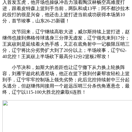
入首发五虎，他开场也操纵冲击力顶着陶汉林畅空高难度打
进，跟着皮特森上篮到手当前，两队和成13平；阿不都沙拉木
此役打的很是兴奋，他还击上篮打进当前成功获得本场第10
分，首节竣事，山东26-25新疆！
次节回来，辽宁继续高歌大进，威尔斯持续上篮打进，赵
继伟也接到弗格传球逃身三分弹无虚发，辽宁领先来到17分；
王岚嵚则是延续着火热手感，又正在底角射中一记极限压哨三
分，辽宁将比分劣势扩大到了20分以上；半场竣事，辽宁62-
40北控！王岚嵚上半场砍下最高分12分2篮板2帮攻！
小节决和，如斯大的差距也让辽宁撤下从力换上轮换阵
容，刘雁宇趁此机遇登场，他正在篮下接到付豪帮攻轻松上篮
到手，辽宁牢牢控制场上领先劣势；此后北控持续射中三分起
头逃分，但赵继伟间接用一个超远压哨三分杀伤角逐悬念，最
终，辽宁以115-100大胜北控豪取6连胜！