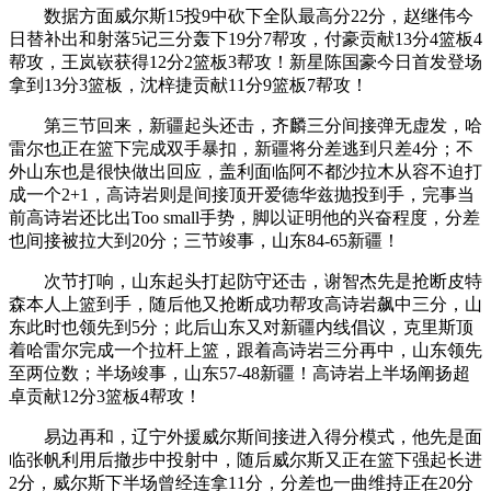
数据方面威尔斯15投9中砍下全队最高分22分，赵继伟今
日替补出和射落5记三分轰下19分7帮攻，付豪贡献13分4篮板4
帮攻，王岚嵚获得12分2篮板3帮攻！新星陈国豪今日首发登场
拿到13分3篮板，沈梓捷贡献11分9篮板7帮攻！
第三节回来，新疆起头还击，齐麟三分间接弹无虚发，哈
雷尔也正在篮下完成双手暴扣，新疆将分差逃到只差4分；不
外山东也是很快做出回应，盖利面临阿不都沙拉木从容不迫打
成一个2+1，高诗岩则是间接顶开爱德华兹抛投到手，完事当
前高诗岩还比出Too small手势，脚以证明他的兴奋程度，分差
也间接被拉大到20分；三节竣事，山东84-65新疆！
次节打响，山东起头打起防守还击，谢智杰先是抢断皮特
森本人上篮到手，随后他又抢断成功帮攻高诗岩飙中三分，山
东此时也领先到5分；此后山东又对新疆内线倡议，克里斯顶
着哈雷尔完成一个拉杆上篮，跟着高诗岩三分再中，山东领先
至两位数；半场竣事，山东57-48新疆！高诗岩上半场阐扬超
卓贡献12分3篮板4帮攻！
易边再和，辽宁外援威尔斯间接进入得分模式，他先是面
临张帆利用后撤步中投射中，随后威尔斯又正在篮下强起长进
2分，威尔斯下半场曾经连拿11分，分差也一曲维持正在20分