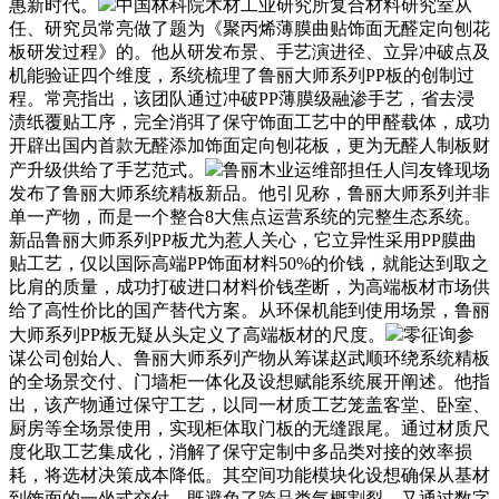
惠新时代。
中国林科院木材工业研究所复合材料研究室从
任、研究员常亮做了题为《聚丙烯薄膜曲贴饰面无醛定向刨花
板研发过程》的。他从研发布景、手艺演进径、立异冲破点及
机能验证四个维度，系统梳理了鲁丽大师系列PP板的创制过
程。常亮指出，该团队通过冲破PP薄膜级融渗手艺，省去浸
渍纸覆贴工序，完全消弭了保守饰面工艺中的甲醛载体，成功
开辟出国内首款无醛添加饰面定向刨花板，更为无醛人制板财
产升级供给了手艺范式。
鲁丽木业运维部担任人闫友锋现场
发布了鲁丽大师系统精板新品。他引见称，鲁丽大师系列并非
单一产物，而是一个整合8大焦点运营系统的完整生态系统。
新品鲁丽大师系列PP板尤为惹人关心，它立异性采用PP膜曲
贴工艺，仅以国际高端PP饰面材料50%的价钱，就能达到取之
比肩的质量，成功打破进口材料价钱垄断，为高端板材市场供
给了高性价比的国产替代方案。从环保机能到使用场景，鲁丽
大师系列PP板无疑从头定义了高端板材的尺度。
零征询参
谋公司创始人、鲁丽大师系列产物从筹谋赵武顺环绕系统精板
的全场景交付、门墙柜一体化及设想赋能系统展开阐述。他指
出，该产物通过保守工艺，以同一材质工艺笼盖客堂、卧室、
厨房等全场景使用，实现柜体取门板的无缝跟尾。通过材质尺
度化取工艺集成化，消解了保守定制中多品类对接的效率损
耗，将选材决策成本降低。其空间功能模块化设想确保从基材
到饰面的一坐式交付，既避免了跨品类气概割裂，又通过数字