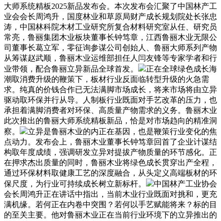
大师系统精板2025新品发布会。本次发布会汇聚了中国林产工
业会会长周鸿升，国度林业和草原局财产成长规划院处长张忠
涛，中国林科院木材工业研究所复合材料研究室从任、研究员
常亮，鲁丽集团木业板块董事长钟笃章，江西鲁丽木业无限公
司董事长葛立军，零征询参谋公司创始人、鲁丽大师系列产物
从筹谋赵武顺，鲁丽木业运维部担任人闫友锋等专家学者和行
业带领，配合鲁丽立异新品全球首发。
正在全球绿色成长海
潮取消费升级的鞭策下，板材行业反面临转型升级的火急需
求。纯真的价钱合作已无法满脚市场成长，将来市场将由立异
驱动取环保并行从导。人制板行业既面对手艺改革的压力，也
承担着满脚消费者对环保、高质量产物需求的义务。鲁丽木业
此次推出的鲁丽大师系统精板新品，恰是对市场趋向的精准洞
察。
立异是鲁丽木业的内正在基因，也是鞭策行业变化的焦
点动力。发布会上，鲁丽木业董事长钟笃章回首了企业计谋结
构取年度成绩，强调研发立异对提拔产物质量的环节感化。正
在押求杰出质量的同时，鲁丽木业将绿色成长贯穿出产全程，
通过环保材料取健康工艺的深度融合，从头定义高端板材的环
保尺度，为行业可持续成长树立新标杆。
中国林产工业协会
会长周鸿升正在讲话中指出，当前木业行业既面对挑和，更充
满机缘。若何正在内卷中突围？若何以手艺赋能将来？标的目
的至关主要。他对鲁丽木业正在当前行业环境下的立异推出的