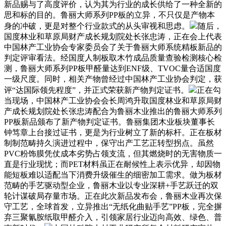
新品赐与了高度评价，认为其为行业的成长供给了一种全新的
思和标的目的。鲁丽大师系列PP板的立异，不只仅是产物本
身的冲破，更是对整个行业款式的从头审视和思虑。
随后，
国度林业和草原局财产成长规划院处长张忠涛，正在会上代表
中国林产工业协会专家委员会了关于鲁丽大师系统精板新品的
判定评审看法。经国度人制板取木竹成品质量查验检测核心检
测，鲁丽大师系列PP板甲醛量达到ENF级、TVOC量合适国度
一级尺度。同时，相关产物曾经过中国林产工业协会判定，获
评“达国际领先程度”，并正式荣获新产物判定证书。
正在勾
当现场，中国林产工业协会会长周鸿升取国度林业和草原局财
产成长规划院处长张忠涛配合为鲁丽木业推出的鲁丽大师系列
PP板新品颁布了新产物判定证书。鲁丽集团木业板块董事长
钟笃章上台接过证书，更是为行业树立了新的标杆。正在板材
制制范畴持久演进过程中，保守出产工艺正转型拐点。虽然
PVC粉饰膜凭仗成本劣势占领支流，但其燃烧时的无害物质一
直是行业现忧；而PET材料虽正在耐候性上表示优异，却因物
能短板难以适配当下消费升级催生的细密加工需求。做为板材
范畴的手艺驱动型企业，鲁丽木业以专业深耕+手艺跃迁的双
轮计谋破局存量市场。正在此次新品发布会，鲁丽木业再次保
守工艺，全球首发，立异推出“无纸化曲贴手艺”PP板，完全摒
弃三聚氰胺纸取甲醛介入，引领家居行业迈向高效、绿色、普