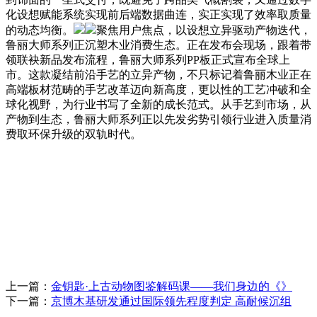
化设想赋能系统实现前后端数据曲连，实正实现了效率取质量
的动态均衡。
聚焦用户焦点，以设想立异驱动产物迭代，
鲁丽大师系列正沉塑木业消费生态。正在发布会现场，跟着带
领联袂新品发布流程，鲁丽大师系列PP板正式宣布全球上
市。这款凝结前沿手艺的立异产物，不只标记着鲁丽木业正在
高端板材范畴的手艺改革迈向新高度，更以性的工艺冲破和全
球化视野，为行业书写了全新的成长范式。从手艺到市场，从
产物到生态，鲁丽大师系列正以先发劣势引领行业进入质量消
费取环保升级的双轨时代。
上一篇：
金钥匙·上古动物图鉴解码课——我们身边的《》
下一篇：
京博木基研发通过国际领先程度判定 高耐候沉组