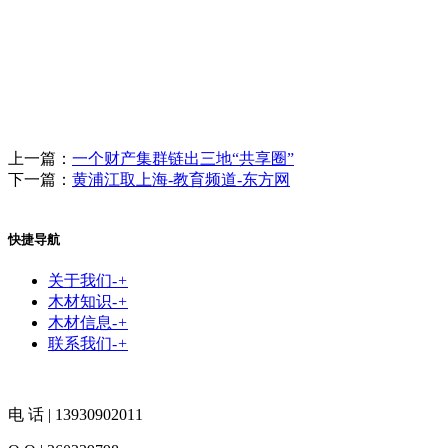
上一篇：
一个财产集群链出三地“共享圈”
下一篇：
黄浦江取上海-教育频道-东方网
快捷导航
关于我们
-
+
木材知识
-
+
木材信息
-
+
联系我们
-
+
电 话 | 13930902011