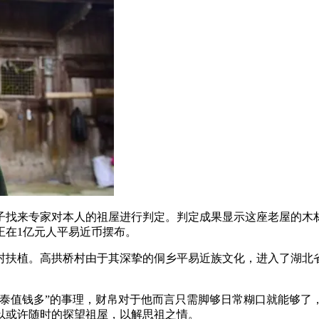
来专家对本人的祖屋进行判定。判定成果显示这座老屋的木材百
正在1亿元人平易近币摆布。
扶植。高拱桥村由于其深挚的侗乡平易近族文化，进入了湖北省
值钱多”的事理，财帛对于他而言只需脚够日常糊口就能够了，
以或许随时的探望祖屋，以解思祖之情。