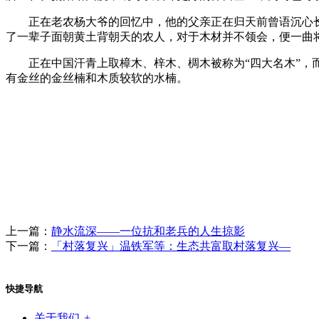
正在老农杨大爷的回忆中，他的父亲正在归天前曾语沉心长
了一辈子面朝黄土背朝天的农人，对于木材并不领会，便一曲
正在中国汗青上取樟木、梓木、椆木被称为“四大名木”，而
有金丝的金丝楠和木质较软的水楠。
上一篇：
静水流深——一位抗和老兵的人生掠影
下一篇：
「村落复兴」温铁军等：生态共富取村落复兴—
快捷导航
关于我们
-
+