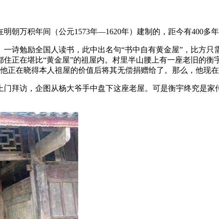
万积年间（公元1573年—1620年）建制的，距今有400多
诗勉励全国人读书，此中出名句“书中自有黄金屋”，比方只
都住正在堪比“黄金屋”的祖屋内。村里半山腰上有一座老旧的衡
，他正在晓得本人祖屋的价值后将其无偿捐赠给了。那么，他现
门拜访，企图从杨大爷手中盘下这座老屋。可是衡宇终究是家传
。