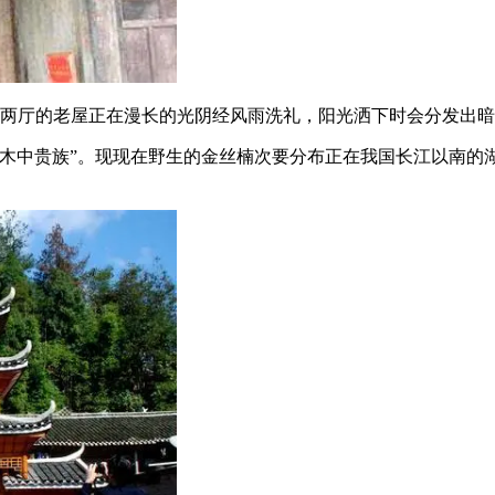
两厅的老屋正在漫长的光阴经风雨洗礼，阳光洒下时会分发出暗
中贵族”。现现在野生的金丝楠次要分布正在我国长江以南的湖