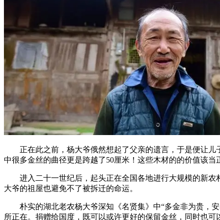
正在此之前，杨大爷俄然想起了父亲的遗言，于是便让儿子找
中很多金丝的曲径更是跨越了50厘米！这些木材的的价值该当
进入二十一世纪后，起头正在全国各地进行大规模的新农村
大爷的祖屋也避免不了被拆迁的命运。
朴实的湖北老农杨大爷深知《名贤集》中“多金非为贵，安泰
所正在。捐赠给国度，既可以或许更好的保留金丝，同时也可