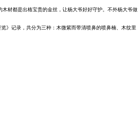
木材都是出格宝贵的金丝，让杨大爷好好守护。不外杨大爷做
要览》记录，共分为三种：木微紫而带清喷鼻的喷鼻楠、木纹里