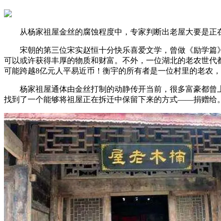
从杨家祖屋金丝的腐蚀程度中，专家判断出老屋大要是正在明朝
宋朝的第三位宋实赵恒十分快乐喜爱文学，曾做《励学篇》一
可以或许获得丰厚的物质和财富。不外，一位湖北的老农世代
可能跨越8亿元人平易近币！衡宇的所有者是一位村里的老农
杨家祖屋通体由金丝打制的动静传开当前，很多富豪都曾上
找到了一个能够将祖屋正在拆迁中保留下来的方式——捐赠给