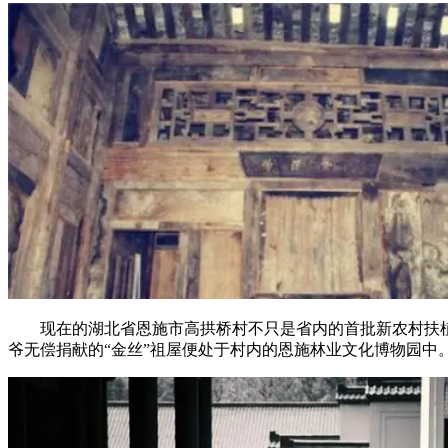
现在的湖北省恩施市高拱桥村不只是省内的首批新农村扶植和
爷无偿捐献的“金丝”祖屋便处于村内的恩施林业文化博物园中