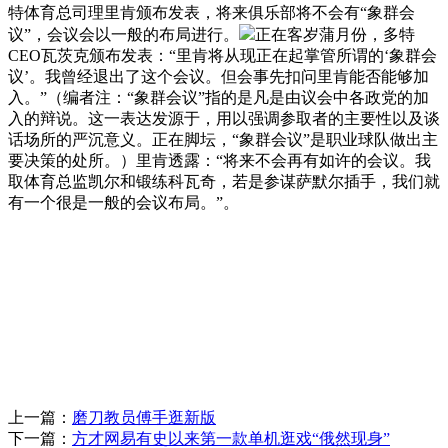
特体育总司理里肯颁布发表，将来俱乐部将不会有“象群会
议”，会议会以一般的布局进行。
正在客岁蒲月份，多特
CEO瓦茨克颁布发表：“里肯将从现正在起掌管所谓的‘象群会
议’。我曾经退出了这个会议。但会事先扣问里肯能否能够加
入。”（编者注：“象群会议”指的是凡是由议会中各政党的加
入的辩说。这一表达发源于，用以强调参取者的主要性以及谈
话场所的严沉意义。正在脚坛，“象群会议”是职业球队做出主
要决策的处所。）里肯透露：“将来不会再有如许的会议。我
取体育总监凯尔和锻练科瓦奇，若是参谋萨默尔插手，我们就
有一个很是一般的会议布局。”。
上一篇：
磨刀教员傅手逛新版
下一篇：
方才网易有史以来第一款单机逛戏“俄然现身”