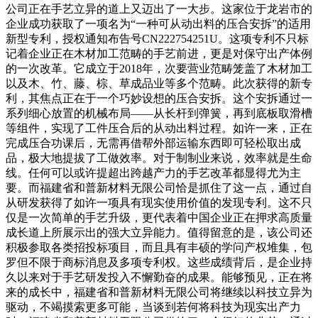
公司正在手艺立异的道上又迈出了一大步。这家位于龙岩市的
企业成功获取了一项名为“一种可从动出料的压合安拆”的适用
新型专利，授权通知布告号CN222754251U。这项专利不只标
记着企业正在木材加工范畴的手艺前进，更是对保守出产体例
的一次改革。它成立于2018年，次要营业范畴笼盖了木材加工
以及木、竹、藤、棕、草成品业等多个范畴。此次获得的新专
利，其焦点正在于一个巧妙设想的压合安拆。这个安拆通过一
系列细心放置的机械布局——从长杆到弹簧，再到底板取滑槽
等组件，实现了工件压合后的从动出料过程。如许一来，正在
完成压合功课后，无需再借帮外部运输东西即可轻松取出成
品，极大地提拔了工做效率。对于制制业来说，效率就是生命
线。任何可以或许提超出跨越产力的手艺改革都显得尤为主
要。而福建省和普新材料无限公司恰是抓住了这一点，通过自
从研发获得了如许一项具有现实使用价值的发现专利。这不只
仅是一次简单的手艺升级，更代表着中国企业正在押求高质量
成长道上所展示出的强大立异能力。值得留意的是，该公司还
积极参取各类招投标项目，而且具有丰硕的学问产权堆集，包
罗但不限于商标消息及多项专利权。这些成绩背后，是企业持
久以来对于手艺研发投入不懈勤奋的成果。能够预见，正在将
来的成长中，福建省和普新材料无限公司将继续以科技立异为
驱动，不竭摸索更多可能，当谈到若何将科技为现实出产力