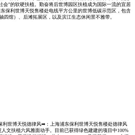
碳社会”的软硬扶植。勤奋将后世博园区扶植成为国际一流的宜居
浦东保利世博天悦售楼处电线平方公里的世博低碳示范区，包含
一轴四馆）、后滩拓展区，以及滨江生态休闲景不雅带。
保利世博天悦德律风➡：上海浦东保利世博天悦售楼处德律风
人文扶植六风雅面动手。目前已获得绿色建建的项目中100%