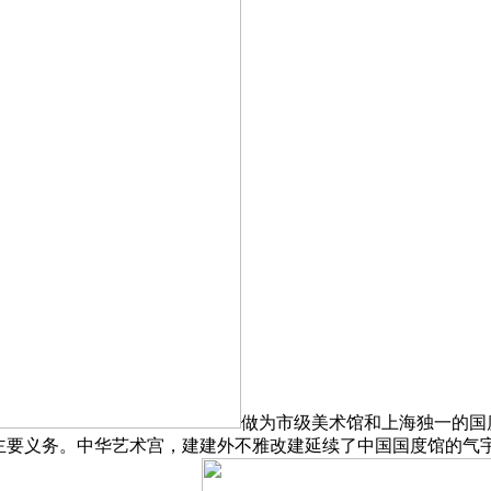
做为市级美术馆和上海独一的国
的主要义务。中华艺术宫，建建外不雅改建延续了中国国度馆的气