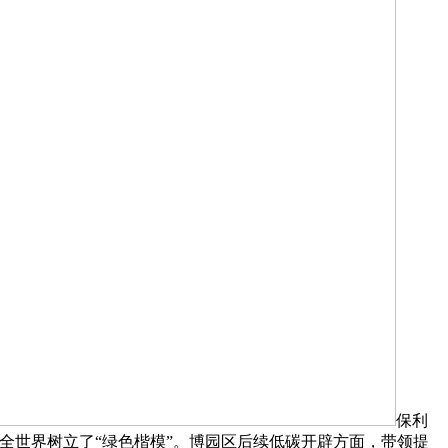
保利
全世界树立了“绿色楷模”。博园区后续低碳开辟方面，带领提