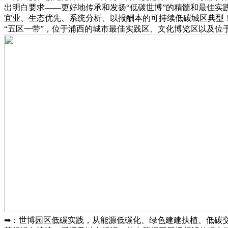
出明白要求——更好地传承和发扬“低碳世博”的精髓和最佳实
宜业、生态优先、系统分析、以报酬本的可持续低碳城区典型
“五区一带”，位于浦西的城市最佳实践区、文化博览区以及位
➡：世博园区低碳实践，从能源低碳化、绿色建建扶植、低碳交