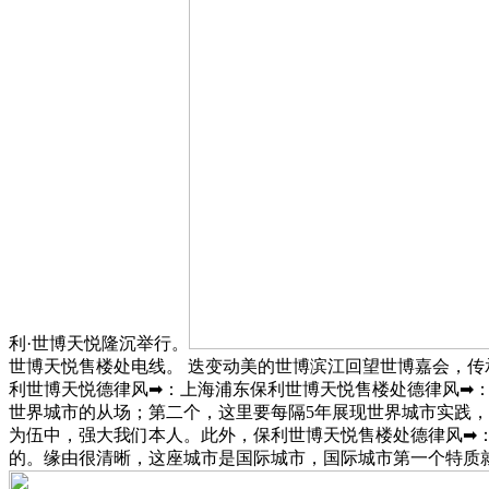
利·世博天悦隆沉举行。
世博天悦售楼处电线。 迭变动美的世博滨江回望世博嘉会，
利世博天悦德律风➡：上海浦东保利世博天悦售楼处德律风➡：此
世界城市的从场；第二个，这里要每隔5年展现世界城市实践
为伍中，强大我们本人。此外，保利世博天悦售楼处德律风➡
的。缘由很清晰，这座城市是国际城市，国际城市第一个特质