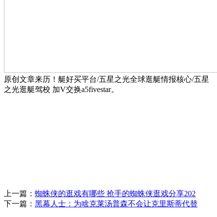
原创文章来历！艇好买平台/五星之光全球逛艇情报核心/五星
之光逛艇驾校 加V交换a5fivestar。
上一篇：
蜘蛛侠的逛戏有哪些 抢手的蜘蛛侠逛戏分享202
下一篇：
黑幕人士：为啥克莱汤普森不会让克里斯蒂代替