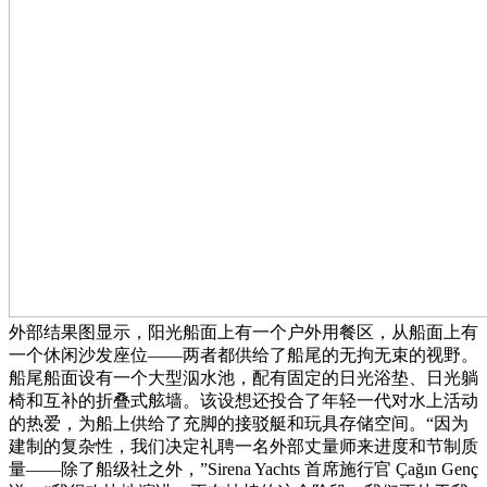
外部结果图显示，阳光船面上有一个户外用餐区，从船面上有
一个休闲沙发座位——两者都供给了船尾的无拘无束的视野。
船尾船面设有一个大型泅水池，配有固定的日光浴垫、日光躺
椅和互补的折叠式舷墙。该设想还投合了年轻一代对水上活动
的热爱，为船上供给了充脚的接驳艇和玩具存储空间。“因为
建制的复杂性，我们决定礼聘一名外部丈量师来进度和节制质
量——除了船级社之外，”Sirena Yachts 首席施行官 Çağın Genç