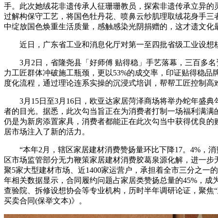
手。此次她绒花非遗传承人征珊珊教员，探索非遗传承立异的
过解构保守工艺，将国色牡丹花、喷鼻云纱肌理取绒花身手三
中绽放国色焕重生活质量，感触感染光阴捐赠的，这才遗文化
近日，广东省工业和消息化厅对第一至四批省级工业设想核
3月2日，省隆尧县「好师傅 贴得稳」手艺落幕，三百多名
力工匠群体冲破施工瓶颈，更以53%的成交率，印证贴得稳
度化流程，通过理论连系实操的沉浸式培训，帮帮工匠控制高
3月15日至3月16日，欧亚达家居菏泽商场将举办蛇年盛
者的目光。据悉，此次勾当旨正在为消费者打制一场福利满满
仍是为新房添置家具，消费者都能正在此次勾当中获得优良的
居市场注入了新的活力。
“本年2月，辖区家居建材消费赞扬量环比下降17。4%，消
区市场监管部分无力鞭策家居建材消费胶葛泉源化解，进一步
聚5家大型建材市场、近1400家运营户，承担着全市三分之一
年相关数据显示，合同履约问题占家居类赞扬总量的45%，
查验院、拆修设想协会等专业机构，历时半年调研论证，聚焦“
买卖合同(保举文本)》。