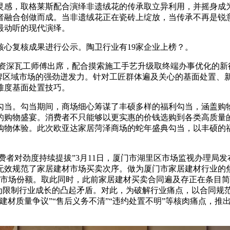
灵感，取格莱斯配合演绎非遗绒花的传承取立异利用，并摇身成
者融合创做而成。当非遗绒花正在瓷砖上绽放，当传承不再是锐
最动听的现代演绎。
心复核成果进行公示。陶卫行业有19家企业上榜？。
资深瓦工师傅出席，配合摸索施工手艺升级取终端办事优化的新
品牌区域市场的强劲迸发力。针对工匠群体遍及关心的基面处置、
难度基面处置技巧。
典勾当。勾当期间，商场细心筹谋了丰硕多样的福利勾当，涵盖购
的购物盛宴。消费者不只能够以更实惠的价钱选购到各类高质量
购物体验。此次欧亚达家居菏泽商场的蛇年盛典勾当，以丰硕的
费者对劲度持续提拔”3月11日，厦门市湖里区市场监视办理局
无效规范了家居建材市场买卖次序。做为厦门市家居建材行业的
的市场份额。取此同时，此前家居建材买卖合同遍及存正在条目简
成为限制行业成长的凸起矛盾。对此，为破解行业痛点，以合同规
建材质量争议”“售后义务不清”“违约处置不明”等核肉痛点，