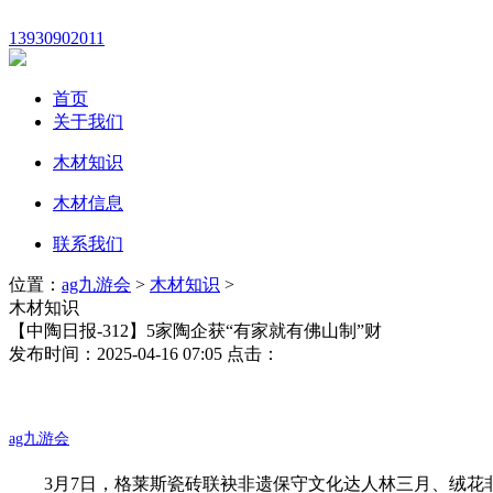
13930902011
首页
关于我们
木材知识
木材信息
联系我们
位置：
ag九游会
>
木材知识
>
木材知识
【中陶日报-312】5家陶企获“有家就有佛山制”财
发布时间：2025-04-16 07:05 点击：
ag九游会
3月7日，格莱斯瓷砖联袂非遗保守文化达人林三月、绒花非遗