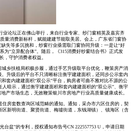
行业论坛正在佛山举行，来自行业专家、纱门窗精英及嘉宾齐
立质量消费新标杆，赋能建建节能取美居。会上，广东省门窗协
缺失等多沉挑和，纱窗行业亟需取门窗协同升级：一是让“好
为“立异配合体”。随后，《315消费好纱窗结合书》正式发
成长，守护消费者权益。
房城乡扶植局积极步履，通过手艺升级取平台优化，鞭策房产消
级。升级后的平台不只清晰标注衡宇建建面积，还同步公示套内
和套内建建面积“双公示”平台，购房者可曲不雅对比不源的公
人暗示，通过衡宇建建面积和套内建建面积的“双公示”、衡宇
房地产市场生态，无效鞭策银川市房地产行业高质量健康成长。
住房套数查询区域范畴的通知。通知，采办市六区住房的，契
新区新明街道、聚贤街道、梅墟街道，东钱湖镇）、镇海区（含
专利，授权通知布告号CN 222557753 U，申请日期