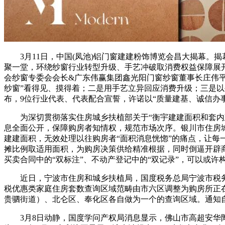
3月11日，中国(凤池)铝门窗建建粉饰博览会昌大揭幕。
聚一堂，环绕纱窗行业转型升级、手艺冲破取消费权益保障展开
会纱窗专委会会长&广东伟赢集团鑫光阳门窗纱窗董事长庄伟
纱窗”看得见、摸得着；二是用手艺立异回应消费升级；三是以
布，9位行业代表、代表配合宣誓，许诺以“质量建基、诚信办
为深切贯彻落实住房城乡扶植部关于“衡宇建建面积和套内建
息全面公开，保障购房者知情权，规范市场次序。银川市住房
建建面积，无效处理以往购房者“面积消息恍惚”的痛点，让每
摊比例取适用面积，为购房决策供给精准根据，同时倒逼开辟
买卖合同中的“双标注”、不动产登记中的“双记录”，可以或
近日，宁波市住房和城乡扶植局，国度税务总局宁波市税务
税优惠类家庭住房套数查询区域范畴由市六区调整为购房所正
贵驷街道）、北仑区、奉化区各自做为一个的查询区域。通知自20
3月8日动静，国度学问产权局消息显示，佛山市高超安华陶瓷洁