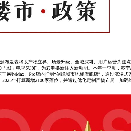
边颁布发表将以产物立异、场景升级、全域深耕、用户运营为焦
iniLED「AI」电视SU8F，为彩电换新注入新动能。本年一季度
苏宁易购Max、Pro店内打制“创维城市地标旗舰店”，通过沉
2025年打算新增2100家落位，并通过优化定制产物布局，加