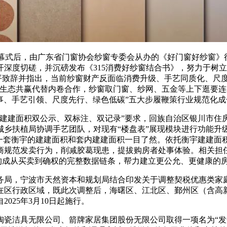
揭幕式后，由广东省门窗协会纱窗专委会从办的《好门窗好纱窗》
深度切磋，并沉磅发布《315消费好纱窗结合书》，努力于树
平致辞并指出，当前纱窗财产反面临消费升级、手艺同质化、尺度
生态共赢代替内卷合作，纱窗取门窗、纱网、五金等上下逛要连系
事、手艺引领、尺度先行、绿色低碳”五大步履鞭策行业规范化
建面积双公示、双标注、双记录”要求，回族自治区银川市住
城乡扶植局协调手艺团队，对现有“楼盘表”展现模块进行功能升
一套衡宇的建建面积和套内建建面积一目了然。依托衡宇建建面积
商规范发卖行为，削减胶葛现患，提拔购房者处事体验。相关担任
许构成从买卖到确权的完整数据链条，帮力建立更公允、更健康的
局，宁波市天然资本和规划局结合印发关于调整契税优惠类家庭
在区行政区域，既此次调整后，海曙区、江北区、鄞州区（含高
25年3月10日起施行。
具无限公司、箭牌家居集团股份无限公司取得一项名为“发光台盆”的