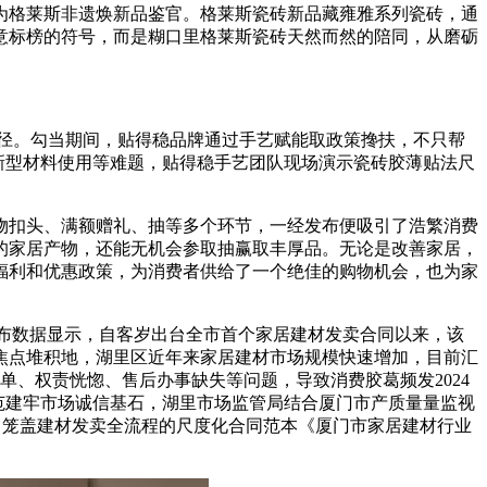
为格莱斯非遗焕新品鉴官。格莱斯瓷砖新品藏雍雅系列瓷砖，通
意标榜的符号，而是糊口里格莱斯瓷砖天然而然的陪同，从磨砺
径。勾当期间，贴得稳品牌通过手艺赋能取政策搀扶，不只帮
新型材料使用等难题，贴得稳手艺团队现场演示瓷砖胶薄贴法尺
物扣头、满额赠礼、抽等多个环节，一经发布便吸引了浩繁消费
的家居产物，还能无机会参取抽赢取丰厚品。无论是改善家居，
福利和优惠政策，为消费者供给了一个绝佳的购物机会，也为家
发布数据显示，自客岁出台全市首个家居建材发卖合同以来，该
焦点堆积地，湖里区近年来家居建材市场规模快速增加，目前汇
单、权责恍惚、售后办事缺失等问题，导致消费胶葛频发2024
范建牢市场诚信基石，湖里市场监管局结合厦门市产质量量监视
推出笼盖建材发卖全流程的尺度化合同范本《厦门市家居建材行业