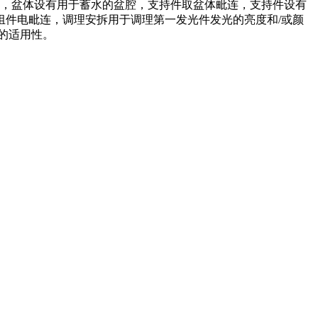
件，盆体设有用于蓄水的盆腔，支持件取盆体毗连，支持件设有
件电毗连，调理安拆用于调理第一发光件发光的亮度和/或颜
的适用性。