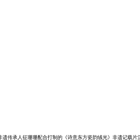
传承人征珊珊配合打制的《诗意东方瓷韵绒光》非遗记载片沉磅