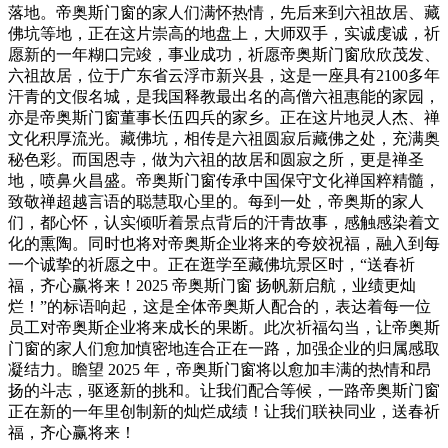
落地。帝奥斯门窗的家人们满怀热情，先后来到六祖故居、藏
佛坑等地，正在这片崇高的地盘上，大师双手，实诚虔诚，祈
愿新的一年糊口完竣，事业成功，祈愿帝奥斯门窗欣欣茂发、
六祖故居，位于广东省云浮市新兴县，这是一座具有2100多年
汗青的文假名城，是我国释教最出名的高僧六祖惠能的家园，
亦是帝奥斯门窗董事长伍四兵的家乡。正在这片地灵人杰、禅
文化积厚流光。藏佛坑，相传是六祖圆寂后藏佛之处，充满奥
秘色彩。而国恩寺，做为六祖的故居和圆寂之所，更是禅圣
地，喷鼻火昌盛。帝奥斯门窗传承中国保守文化禅国粹精髓，
致敬禅超越言语的聪慧取心里的。每到一处，帝奥斯的家人
们，都心怀，认实倾听着景点背后的汗青故事，感触感染着文
化的熏陶。同时也将对帝奥斯企业将来的夸姣祝福，融入到每
一个诚挚的祈愿之中。正在逛学至藏佛坑景区时，“送春祈
福，齐心赢将来！2025 帝奥斯门窗 扬帆新启航，业绩更灿
烂！”的标语响起，这是全体帝奥斯人配合的，表达着每一位
员工对帝奥斯企业将来成长的果断。此次祈福勾当，让帝奥斯
门窗的家人们愈加慎密地连合正在一路，加强企业的归属感取
凝结力。瞻望 2025 年，帝奥斯门窗将以愈加丰满的热情和昂
扬的斗志，驱逐新的挑和。让我们配合等候，一路帝奥斯门窗
正在新的一年里创制新的灿烂成绩！让我们联袂同业，送春祈
福，齐心赢将来！