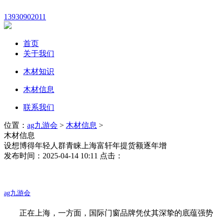
13930902011
首页
关于我们
木材知识
木材信息
联系我们
位置：
ag九游会
>
木材信息
>
木材信息
设想博得年轻人群青睐上海富轩年提货额逐年增
发布时间：2025-04-14 10:11 点击：
ag九游会
正在上海，一方面，国际门窗品牌凭仗其深挚的底蕴强势