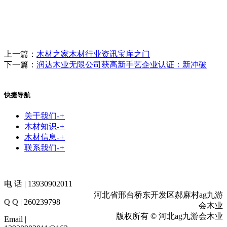
上一篇：
木材之家木材行业资讯宝库之门
下一篇：
润达木业无限公司获高新手艺企业认证：新冲破
快捷导航
关于我们
-
+
木材知识
-
+
木材信息
-
+
联系我们
-
+
电 话 | 13930902011
河北省邢台桥东开发区郝麻村ag九游
Q Q | 260239798
会木业
版权所有 © 河北ag九游会木业
Email |