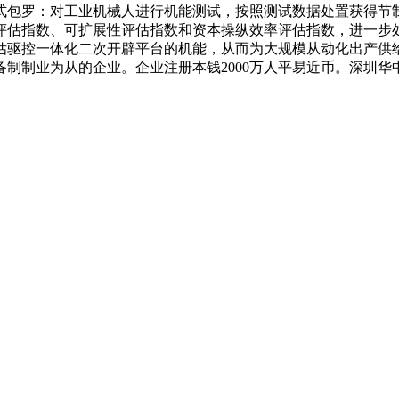
质。该方式包罗：对工业机械人进行机能测试，按照测试数据处置获
评估指数、可扩展性评估指数和资本操纵效率评估指数，进一步
估驱控一体化二次开辟平台的机能，从而为大规模从动化出产供
备制制业为从的企业。企业注册本钱2000万人平易近币。深圳华