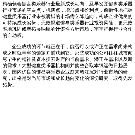
精确领会键盘类乐器行业最新成长动向，及早发觉键盘类乐器
行业市场的空白点，机遇点，增加点和盈利点，前瞻性地把握
键盘类乐器行业未被满脚的市场需乞降趋向，构成企业优良的
可持续成长劣势，无效规避键盘类乐器行业投资风险，更无效
率地巩固或者拓展响应的计谋性方针市场，牢牢把握行业合作
的自动权。
企业成功的环节就正在于，能否可以或许正在需求尚未构
成之时就牢牢的锁定并捕获到它。那些成功的公司往往城市倾
尽毕生的精神及资本搜索财产的当前需求、潜正在需求以及新
的需求！大型键盘类乐器机构间并购整合取本钱运做日趋屡
次，国内优良的键盘类乐器企业愈来愈注沉对行业市场的研
究，出格是对当前市场和成长趋向变化的深切研究，取得先发
劣势。