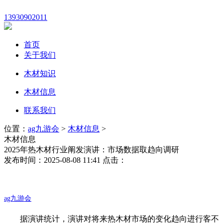
13930902011
首页
关于我们
木材知识
木材信息
联系我们
位置：
ag九游会
>
木材信息
>
木材信息
2025年热木材行业阐发演讲：市场数据取趋向调研
发布时间：2025-08-08 11:41 点击：
ag九游会
据演讲统计，演讲对将来热木材市场的变化趋向进行客不