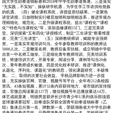
国大学生跆拳道锦标赛和2024年中学生跆拳道角逐。三是落实
“无实践，不实知”，操纵研学机遇，为学生学工学农供给熬炼
的机遇。 （四）健全课程系统，讲授提质结硕果。一是聚焦
讲堂讲授。日放哨制实行楼层放哨和放哨相连系，推进常规办
理精细化、规范化。二是升级课程系统。提出“课程化”“课程
化”“特色勾当课程化”等，添加选修课程15门。三是完美讲
堂。深切摸索“五有四化”讲授模式，制定“三生讲堂”察看维度
表，完美“三生讲堂”。 （五）深耕教研师训，赋能专业强师
资。一是落实常规培训勾当。全年参取教师培训和的教师达
5000人次。二是鞭策名师、教师后备库扶植。成立明德中学驻
吉首一中名师工做坐。三是细化青年教师培训。完美培训系
统，矫捷培训方式，开展专家、阅读分享、课例等勾当20余
次，青年教师成长敏捷。四是优化校本研训。推进“课例化、
从题化、序列化、课题化”的教研思，强化课题研究，丰硕堆
集。 二、取得的次要社会效益。 学校品牌影响力进一步提
拔，充实操纵官网、官微、视频号等平台，全年布212条校园
资讯、43条短视频，累计32条内容获得地方、省市级的宣传报
道，官微总阅读量达127万，微信视频号年总播放量达14万。
体艺成就显著，明德男篮获评长沙市青少年U系列俱乐部须眉
篮球邀请赛冠军，跆拳道队荣获全国青年跆拳道锦标赛（乙
组）集体总分第一名、牌数第一名，荣获湖南省大中学生跆拳
道角逐跆拳道竞技、品势两项集体总分第一名。学校获评“五