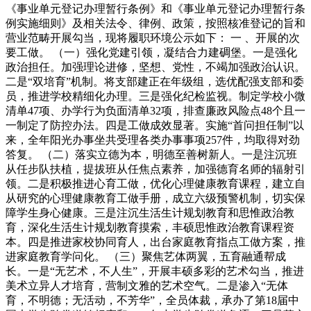
《事业单元登记办理暂行条例》和《事业单元登记办理暂行条
例实施细则》及相关法令、律例、政策，按照核准登记的旨和
营业范畴开展勾当，现将履职环境公示如下： 一 、开展的次
要工做。 （一）强化党建引领，凝结合力建碉堡。一是强化
政治担任。加强理论进修，坚想、党性，不竭加强政治认识。
二是“双培育”机制。将支部建正在年级组，选优配强支部和委
员，推进学校精细化办理。三是强化纪检监视。制定学校小微
清单47项、办学行为负面清单32项，排查廉政风险点48个且一
一制定了防控办法。四是工做成效显著。实施“首问担任制”以
来，全年阳光办事坐共受理各类办事事项257件，均取得对劲
答复。 （二）落实立德为本，明德至善树新人。一是注沉班
从任步队扶植，提拔班从任焦点素养，加强德育名师的辐射引
领。二是积极推进心育工做，优化心理健康教育课程，建立自
从研究的心理健康教育工做手册，成立六级预警机制，切实保
障学生身心健康。三是注沉生活生计规划教育和思惟政治教
育，深化生活生计规划教育摸索，丰硕思惟政治教育课程资
本。四是推进家校协同育人，出台家庭教育指点工做方案，推
进家庭教育学问化。 （三）聚焦艺体两翼，五育融通帮成
长。一是“无艺术，不人生”，开展丰硕多彩的艺术勾当，推进
美术立异人才培育，营制文雅的艺术空气。二是渗入“无体
育，不明德；无活动，不芳华”，全员体裁，承办了第18届中