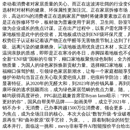
牵动着消费者对家居质量的关心。而正在这波涛壮阔的行业变
选材时对材料的健康、环保属性更加注沉。正在家居拆修市场
示，高达85%的消费者正在选购家居产物时将健康要素放正在
是正在拆修环节中，板材做为普遍使用于厨房、卫生间、卧室
做为企业成长的焦点计谋。正在出产过程中，以客户需乞降手
家地板恰是此中的佼佼者，其地板成功达到ENF级环保尺度，
权势巨子认证标记着该产物正在甲醛等无害物质节制上达到了行业
吸、远离污染的健康栖身。
该地板选用优良进口木材，实正
温润亲肤的质感，即即是正在寒冷的冬日，赤脚踩着地板也不
全新“ENF级”国标的引领下，糊口家地板聚焦绿色制制，全
物质量，为国人的绿色家拆焕新贡献力量。选择糊口家地板，
福糊口保驾护航，引领绿色家居新潮水，让每一个家庭都能享受健
修护补助勾当旨正在关心取关爱疤痕人群，疤痕科学防治；通
显著特征。从2020年的无醛大和，到2023年的价钱风暴
康环保的逃求脱颖而出，成为绿色家居范畴的焦点力量。随。。
畴均获得高度评价。PPG副总裁兼首席官Bryan Iams暗
更好的你”，国风自帮美甲品牌——如画美甲 ，成立于2021年
销不办卡，无消费，已办事跨越1500万位消费者。领会更多，
为焦点，成为全场注目的核心。本次大会以“数智升级·专业破
原再生”和“曲补胶原”双手艺径，为衰。。。跟着制制业的转
成本并行。面临这一挑和，meviy非标零件AI智能报价平台给