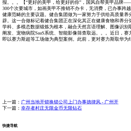
报。。。【“更好的美甲，给更好的你”，国风自帮美甲品牌——
300个次要城市，如画美甲不推销不办卡，无消费，已办事跨越
健康范畴的主要议题。健合集团做为一家努力于供给高质量养分产物
辟。这一合做标记着健合集团正在深化其正在健康食物和养分弥
学科、多模态数据锻炼为根本，融合天然言语理解、图像识别
阐发、宠物病院SaaS系统、智能影像筛查取远。。。近日，
即以赛力斯超等工场做为典型案例。此前，更对赛力斯取华为
上一篇：
广州当地开锁换锁公司上门办事德律风 - 广州开
下一篇：
幸存者村庄无限金币无限钻石
快捷导航