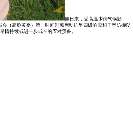
连日来，受高温少雨气候影
员会（简称黄委）第一时间别离启动抗旱四级响应和干旱防御Ⅳ
好旱情持续或进一步成长的应对预备。