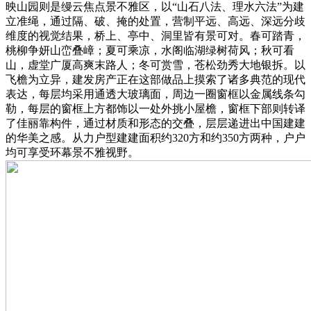
映山园则是缦云焦点景不雅区，以“山石八法、理水六法”为建
立准绳，通过隔、破、掩的处置，营制平远、高远、深远分歧
维度的视觉结果，桥上、亭中、洞里皆有景可对。春可踏青，
桃柳争妍山峦叠嶂；夏可乘凉，水阁临湖绿树荷风；秋可看
山，虚堂广厦高爽末路人；冬可赏雪，苍松劲秀大地银拆。以
飞檐为立异，建发房产正在这部做品上摸索了诸多典范的现代
表达，每层均采用通透大玻璃面，周边一圈窗框以金属线条勾
勒，每层的窗框上方都饰以一处外挑小屋檐，窗框下部则转译
了佳丽靠构件，通过材质和形态的交叠，层层递进出中国建建
的华美之感。从力户型建建面积约320方和约350方两种，户户
均可享受环幕景不雅视野。