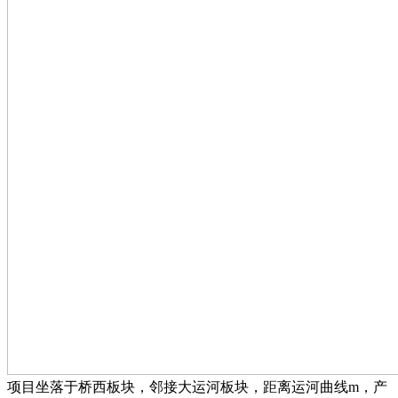
项目坐落于桥西板块，邻接大运河板块，距离运河曲线m，产