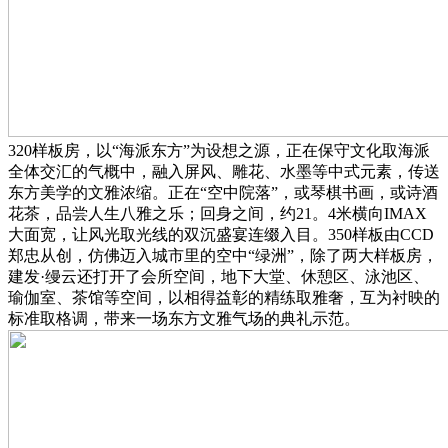
320样板房，以“海派东方”为设想之源，正在保守文化取海派
全体交汇的气概中，融入屏风、雕花、水墨等中式元素，传送
东方美学的文雅浓缩。正在“空中院落”，或琴棋书画，或诗酒
花茶，品尝人生八雅之乐；回身之间，约21。4米横向IMAX
大面宽，让风光取光线的双沉盛宴连缀入目。350样板由CCD
郑忠从创，仿佛迈入城市里的空中“绿洲”，除了两大样板房，
建发·缦云还打开了会所空间，地下大堂、休憩区、泳池区、
瑜伽室、茶馆等空间，以相得益彰的精练取雅奢，互为衬映的
标准取格调，带来一场东方文雅气场的典礼示范。