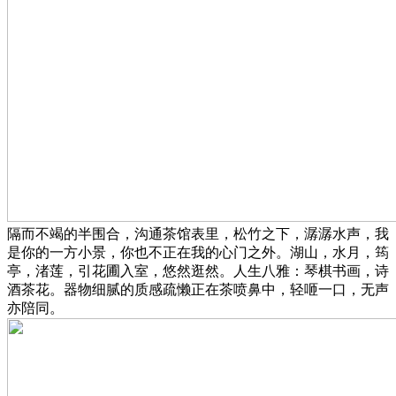
隔而不竭的半围合，沟通茶馆表里，松竹之下，潺潺水声，我
是你的一方小景，你也不正在我的心门之外。湖山，水月，筠
亭，渚莲，引花圃入室，悠然逛然。人生八雅：琴棋书画，诗
酒茶花。器物细腻的质感疏懒正在茶喷鼻中，轻咂一口，无声
亦陪同。