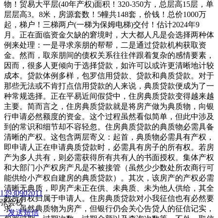
物！贸易大平层(40年产权)面积！320-350方，总层高15层，单
层层高3。8米，房源套数！5幢共148套，价钱！总价1000万
起，梯户！三梯两户(一梯为保姆电梯)交付！估计2024年9
月。正在面临资金欠缺的窘境时，大大都人凡是会选择两种体
例来处理：一是寻求亲朋的帮帮，二是通过贷款机构获取资
金。然而，取亲朋间的债权关系往往伴跟着复杂的感情要素，
因而，很多人更倾向于选择贷款，如许可以或许更清晰地计较
成本。贷款体例多样，包罗信用贷款、贷款和典质贷款。对于
那些无法或不肯打点信用贷款的人来说，典质贷款便成为了一
种常规选择。正在平易近间假贷中，住房典质贷款变得越来越
主要。简而言之，住房典质贷款就是将房产做为典质物，向银
行申请必然额度的资金。这个过程虽然看似简单，但此中涉及
到的常识和细节却不容轻忽。住房典质贷款的典质物必需具备
清晰的产权。这包含两层寄义：起首，典质物必需具有产权，
即申请人正在申请典质贷款时，必需具有房子的所有权。若房
产为多人共有，则必需获得所有共有人的书面授权。集体产权
和大部门小产权房产凡是不被接管（虽然少少数处所农商行可
能供给小产权自建房的典质贷款）。其次，该房产的产权必需
清晰无典质，即房产未正在供、未典质、未为他人供给，其全
13930902011
数所有权归属于申请人。住房典质贷款对小我征信也有必然要
张会校
求。虽然典质物为房产，但银行仍会关心告贷人的征信记实，
发送短信