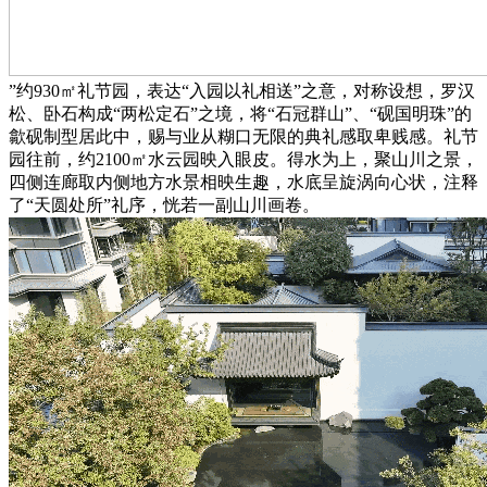
”约930㎡礼节园，表达“入园以礼相送”之意，对称设想，罗汉
松、卧石构成“两松定石”之境，将“石冠群山”、“砚国明珠”的
歙砚制型居此中，赐与业从糊口无限的典礼感取卑贱感。礼节
园往前，约2100㎡水云园映入眼皮。得水为上，聚山川之景，
四侧连廊取内侧地方水景相映生趣，水底呈旋涡向心状，注释
了“天圆处所”礼序，恍若一副山川画卷。