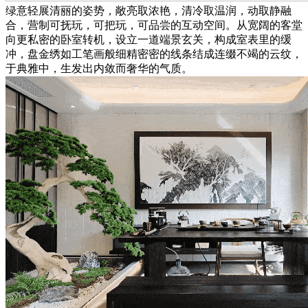
绿意轻展清丽的姿势，敞亮取浓艳，清冷取温润，动取静融
合，营制可抚玩，可把玩，可品尝的互动空间。从宽阔的客堂
向更私密的卧室转机，设立一道端景玄关，构成室表里的缓
冲，盘金绣如工笔画般细精密密的线条结成连缀不竭的云纹，
于典雅中，生发出内敛而奢华的气质。