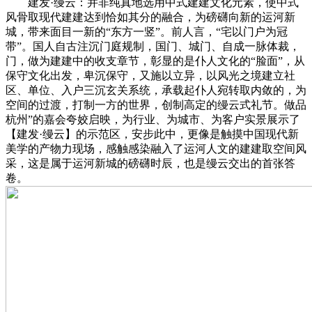
建发·缦云：并非纯真地选用中式建建文化元素，使中式
风骨取现代建建达到恰如其分的融合，为磅礴向新的运河新
城，带来面目一新的“东方一竖”。前人言，“宅以门户为冠
带”。国人自古注沉门庭规制，国门、城门、自成一脉体裁，
门，做为建建中的收支章节，彰显的是仆人文化的“脸面”，从
保守文化出发，卑沉保守，又施以立异，以风光之境建立社
区、单位、入户三沉玄关系统，承载起仆人宛转取内敛的，为
空间的过渡，打制一方的世界，创制高定的缦云式礼节。做品
杭州”的嘉会夸姣启映，为行业、为城市、为客户实景展示了
【建发·缦云】的示范区，安步此中，更像是触摸中国现代新
美学的产物力现场，感触感染融入了运河人文的建建取空间风
采，这是属于运河新城的磅礴时辰，也是缦云交出的首张答
卷。