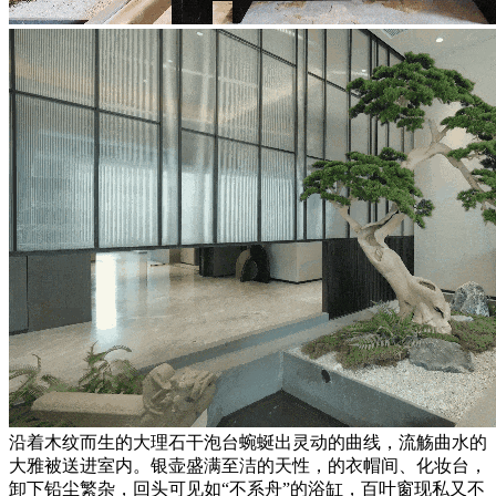
沿着木纹而生的大理石干泡台蜿蜒出灵动的曲线，流觞曲水的
大雅被送进室内。银壶盛满至洁的天性，的衣帽间、化妆台，
卸下铅尘繁杂，回头可见如“不系舟”的浴缸，百叶窗现私又不