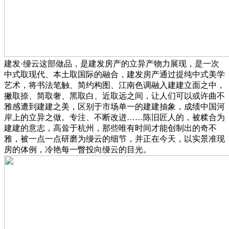
建发·缦云这部做品，是建发房产的立异产物力展现，是一次
中式取现代、本土取国际的融合，建发房产通过提纯中式美学
艺术，将书法笔触、简约构图、江南色调融入建建立面之中，
撇取捺、简取奢、黑取白、近取远之间，让人们可以或许曲不
雅感遭到建建之美，区别于市场单一的建建抽象，成绩中国河
岸上的立异之做。专注、不断改进……陈旧匠人的，被糅合为
建建的意志，高耸于杭州，那些唯有时间才能创制出的奇不
雅，被一点一点研磨为缦云的细节，并正在今天，以实景准现
房的体例，冷艳每一瞥投向缦云的目光。