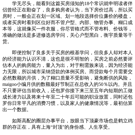
学无尽头，能看到这篇买房须知的18个常识就申明读者伴
侣曾经正在勤奋了，良多购房者认为，当下房价过高，所以买
房时，一般会正在划一区域、划一地段选择价位廉价的楼盘，
或者买房时看到区位好而不管户型、内部、物管办事、糊口成
本等，这就像买一件衣服，你尽管格式而不管布料、价钱等，
准确的做法是多进修选房学问，关心户型黑白，衡宇质量等干
货。
即便控制了良多关于买房的根基学问，但良多人却对本人
的经济能力认识不清，这也是很不明智的，买房之前必然要评
估本人的购房能力，量入为出，对于刚需族来说，因为经济能
力无限，所以城市采纳贷款的体例买房。而贷款每个月需要交
必然数额的月供，为了糊口质量不受影响，避免断供的风险，
maigoo小编月供的数额最好节制正在总收入的50％以内。并且
不只要评估当前收入，还包罗你接下来三至五年内短期的工做
成长潜力以及将来十年至二十年后可能的职业放置，同时还包
罗你日常平凡的消费习惯，以及家人的健康情况等，最初估算
出一个数据。
如斯高配的圈层办事平台，放眼当下顶豪市场也是鹤立鸡
群的存正在，具有上海“封顶”的身份感、人生享受。