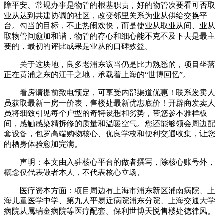
障平安、常规办事是物管的根基职责，好的物管次要看可否取
业从达到共建协调的社区，改变邻里关系为业从供给交换平
台。勾当的目标，不止热闹欢快，而是使业从取业从间、业从
取物管间愈加和谐，物管的存心和细心能不克不及下去是最主
要的，最初的评比成果是业从的口碑效益。
关于这块地，良多老浦东该当仍是比力熟悉的，项目坐落
正在黄浦之东的江干之地，承载着上海的“世博回忆”。
看房请提前致电预定，可享受内部渠道优惠！联系发卖人
员获取最新一房一价表，售楼处最新优惠底价！开辟商发卖人
员将细致引见每个户型的奇特设想和劣势，带您参不雅样板
间，感触感染精拆修的质量和温暖空气。您还能够领会周边配
套设备，包罗高端购物核心、优良学校和便利交通收集，让您
的栖身体验愈加完满。
声明：本文由入驻核心平台的做者撰写，除核心账号外，
概念仅代表做者本人，不代表核心立场。
医疗资本方面：项目周边有上海市浦东新区浦南病院、上
海儿童医学中学、第九人平易近病院浦东分院、上海交通大学
病院从属瑞金病院等医疗配套。保利世博天悦售楼处德律风。