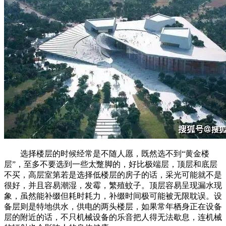
选择楼层的时候经常是不随人愿，既然选不到“黄金楼
层”，至多不要选到一些太蹩脚的，好比极端层，顶层和底层
不买，高层室第若是选择低楼层的房子的话，采光可能就不是
很好，并且容易潮湿，发霉，繁殖蚊子。顶层容易呈现漏水现
象，虽然能补缀但耗时耗力，补缀时间极可能被无限耽误。设
备层则是特地供水，供电的两头楼层，如果常年栖身正在设备
层的附近的话，不只机械设备的乐音把人得无法歇息，连机械