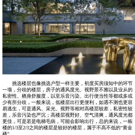
挑选楼层也像挑选户型一样主要，初度买房须知中的环节
一项，分歧的楼层，房子的通风度光、视野景不雅以及业从的
私密性、栖身舒服度，以至乐音污染、出行便当性等都或多或
少有所分歧，一般来说，低楼层出行更便利，如遇不测也更容
易逃生，可是通风、采光、视野等相对高楼层较差，私密性较
差，乐音污染也严沉；高楼层视野好、空气清爽，通风度光都
更佳，可是若是电梯毛病，可能会影响出行，总的来说，一栋
楼的1/3至2/3之间的楼层是较好的楼层，属于不高不低的“黄金
楼”。