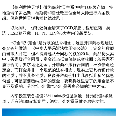
【保利世博天悦】做为保利“天字系”中的TOP级产物，特
地邀请了罗杰斯、福斯特和曾仕乾三位全球大师进行方案设
想。保利世博天悦售楼处德律风！
取此同时，保利还沉金请来了CCD郑忠，程绍正韬，吴
滨，LSD葛亚曦，H。N。LIN等5大室内设想团队。
“订金”取“定金”是分歧的法令概念，这是开辟商欲规避法
令义务的做法，《中华人平易近法律王法公法》：定金的数额
由当事人商定，但不得跨越从合同标的额的20％。商品房买卖
中，买家履行合同后，定金该当抵做价款或者收回；若买家不
履行合同，要求返还定金，开辟商不履行合同的，应双倍返还
定金。而订金并非一个规范的法令概念，现实上它具有预付款
的性质，并不具备性质。良多开辟商会打出几多抵几多的优惠
勾当，可是需要缴纳必然的定金，要晓得这里交了的定金是不
克不及退的。分辨“订金”取“定金”是买房必知的沉中之沉。
内部设置装备摆设25*11m半标恒温泳池，泳池配设4条泳
道，还有约180㎡私宴厅，酒窖、会客堂及健身房等功能。