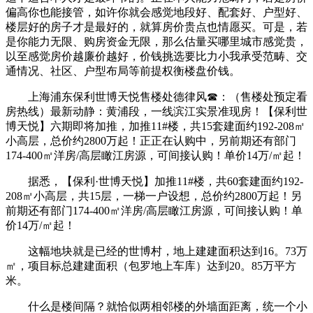
偏高你也能接管，如许你就会感觉地段好、配套好、户型好、
楼层好的房子才是最好的，就算房价贵点也情愿买。可是，若
是你能力无限、购房资金无限，那么估量买哪里城市感觉贵，
以至感觉房价越廉价越好，价钱挑选要比力小我承受范畴、交
通情况、社区、户型布局等前提权衡楼盘价钱。
上海浦东保利世博天悦售楼处德律风☎：（售楼处预定看
房热线）最新动静：黄浦段，一线滨江实景准现房！【保利世
博天悦】六期即将加推，加推11#楼，共15套建面约192-208㎡
小高层，总价约2800万起！正正在认购中，另前期还有部门
174-400㎡洋房/高层瞰江房源，可间接认购！单价14万/㎡起！
据悉，【保利·世博天悦】加推11#楼，共60套建面约192-
208㎡小高层，共15层，一梯一户设想，总价约2800万起！另
前期还有部门174-400㎡洋房/高层瞰江房源，可间接认购！单
价14万/㎡起！
这幅地块就是已经的世博村，地上建建面积达到16。73万
㎡，项目标总建建面积（包罗地上车库）达到20。85万平方
米。
什么是楼间隔？就恰似两相邻楼的外墙面距离，统一个小