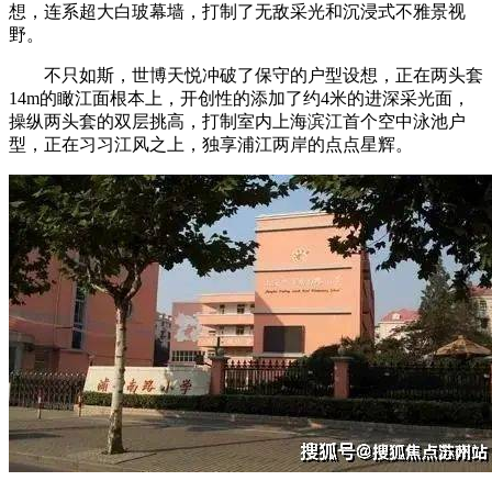
想，连系超大白玻幕墙，打制了无敌采光和沉浸式不雅景视
野。
不只如斯，世博天悦冲破了保守的户型设想，正在两头套
14m的瞰江面根本上，开创性的添加了约4米的进深采光面，
操纵两头套的双层挑高，打制室内上海滨江首个空中泳池户
型，正在习习江风之上，独享浦江两岸的点点星辉。