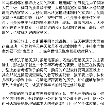
区两栋相邻的楼取楼之间的距离，建建间距的节制是为了保障
人们工做、糊口的质量取平安，大楼间隔宽的室第区不必然能
建制好的室第区，大楼间隔出格宽也能建制好的室第区，间隔
宽是业从糊口恬静、现私、视野广漠，也是景不雅扶植的平
台，可是操纵平台建制景不雅恬静、现私、舒服的相反，大楼
的间隔并不出格宽，可是如许的和团队创制了斑斓、舒服、健
康的，也被称为好的室第区。
正在设想上，会所采用围合式设想。下沉天井通过大面积
超白玻璃，巧妙的将天井天然景不雅过渡到室内，使得室内和
室外景不雅“表里合一”。保利世博天悦售楼处德律风？。
考虑孩子是买房时很是需要的，既然婚恋是买房子的主要
缘由，那么孩子就是一个不得不考虑的要素，起首正在购房的
户型上必需考虑孩子的房间，购房的户型最好要两居室以上；
其次那就是留意调查周边的教育设备配套，孩子要上学，从长
儿园到小学到中学，尽量选择距离近的房子。如许能够给孩子
节约大量的时间，让孩子有丰裕的时间进修和歇息。
物管的黑白要看有没有专业的团队，有无完美的设备、健
全的内部办理。分歧的物业公司所做的办事千差万别，物业公
司可否精美绝伦地完成本人的使命牵扯到小区的全体质量。保