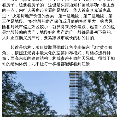
看房子，还要看房子的，这也是买房须知和留意事项中很主要
的一点，内行人买房起首看的是地段，华人首富李嘉诚也说
过：“决定房地产价值的要素，第一是地段，第二是地段，第
三仍是地段。”好地段的房产保值或升值的空间更大，购房风
险相对城市偏近郊区较小，就算将来房价暴跌，起首下跌的也
是地段较偏的房产，地段好的房产房价一般都是最初下降的。
大师正在购买房产时，要紧跟城市成长的标的目的。
起首是结构，项目拔取最优瞰江角度南偏东「21°黄金倾
角」，按照江景资本最大化的室第排布模式，对楼栋进行排
布，西高东低的建建结构，构成参差有致的天际线。得益于如
许的结构体例，几乎让每一栋楼都能够看到江景！