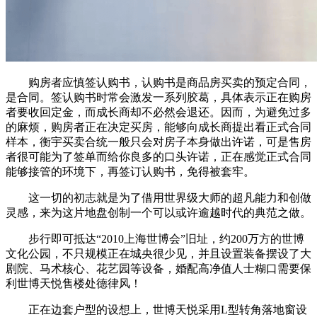
购房者应慎签认购书，认购书是商品房买卖的预定合同，
是合同。签认购书时常会激发一系列胶葛，具体表示正在购房
者要收回定金，而成长商却不必然会退还。因而，为避免过多
的麻烦，购房者正在决定买房，能够向成长商提出看正式合同
样本，衡宇买卖合统一般只会对房子本身做出许诺，可是售房
者很可能为了签单而给你良多的口头许诺，正在感觉正式合同
能够接管的环境下，再签订认购书，免得被套牢。
这一切的初志就是为了借用世界级大师的超凡能力和创做
灵感，来为这片地盘创制一个可以或许逾越时代的典范之做。
步行即可抵达“2010上海世博会”旧址，约200万方的世博
文化公园，不只规模正在城央很少见，并且设置装备摆设了大
剧院、马术核心、花艺园等设备，婚配高净值人士糊口需要保
利世博天悦售楼处德律风！
正在边套户型的设想上，世博天悦采用L型转角落地窗设