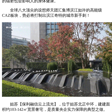
的辐射也会影响人的身体健康。
全球八大顶尖的设想师天团汇集博滨江如许的高能级
CAZ板块，势必将打制出滨江奇特的城市新手刺！
姑苏【保利融信云上流光】，位于姑苏北正中环，建建面
积约103-142㎡宽景奢宅，是质量央企实力保障的典型之做。