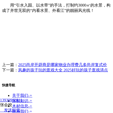
用“引水入园、以水带”的手法，打制约3000㎡的水景，构
成了并世无双的“内看水景、外看江”的靓丽风光线！
上一篇：
2025尚岸开辟商是哪家物业办理费几多尚岸复式价
下一篇：
风趣的孩子玩的逛戏大全 2025好玩的孩子逛戏清点
快捷导航
关于我们
-
+
13930902011
木材知识
-
+
张会校
木材信息
-
+
发送短信
联系我们
-
+