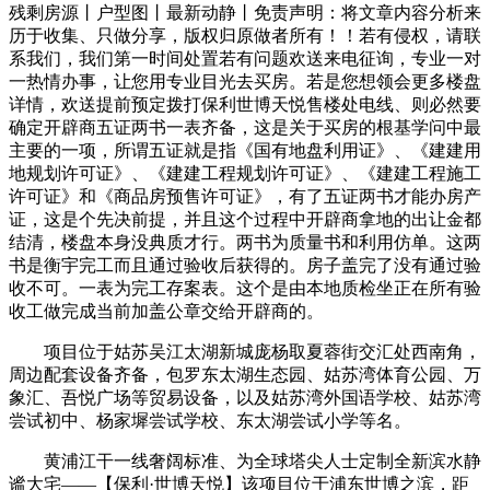
残剩房源丨户型图丨最新动静丨免责声明：将文章内容分析来
历于收集、只做分享，版权归原做者所有！！若有侵权，请联
系我们，我们第一时间处置若有问题欢送来电征询，专业一对
一热情办事，让您用专业目光去买房。若是您想领会更多楼盘
详情，欢送提前预定拨打保利世博天悦售楼处电线、则必然要
确定开辟商五证两书一表齐备，这是关于买房的根基学问中最
主要的一项，所谓五证就是指《国有地盘利用证》、《建建用
地规划许可证》、《建建工程规划许可证》、《建建工程施工
许可证》和《商品房预售许可证》，有了五证两书才能办房产
证，这是个先决前提，并且这个过程中开辟商拿地的出让金都
结清，楼盘本身没典质才行。两书为质量书和利用仿单。这两
书是衡宇完工而且通过验收后获得的。房子盖完了没有通过验
收不可。一表为完工存案表。这个是由本地质检坐正在所有验
收工做完成当前加盖公章交给开辟商的。
项目位于姑苏吴江太湖新城庞杨取夏蓉街交汇处西南角，
周边配套设备齐备，包罗东太湖生态园、姑苏湾体育公园、万
象汇、吾悦广场等贸易设备，以及姑苏湾外国语学校、姑苏湾
尝试初中、杨家墀尝试学校、东太湖尝试小学等名。
黄浦江干一线奢阔标准、为全球塔尖人士定制全新滨水静
谧大宅——【保利·世博天悦】该项目位于浦东世博之滨，距