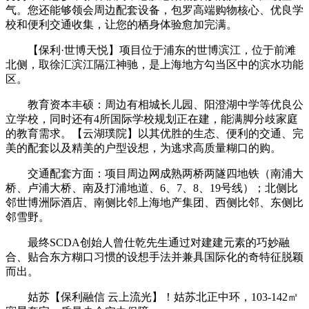
气。您还能够领会周边配套设备，包罗高端购物核心、优良学
校和便利交通收集，让您的栖身体验愈加完满。
【保利·世博天悦】项目位于浦东的世博滨江，位于前滩
北侧，取徐汇滨江隔江神驰，是上海地方勾当区中的滨水功能
区。
教育资本丰硕：周边有相城长儿园、阳澄湖中学等优良公
立学校，同时还有4所国际学校规划正在建，能满脚分歧家庭
的教育需求。【云湖璞院】以其优胜的生态、便利的交通、完
美的配套以及精美的户型设想，为逃求高质量糊口的购。
交通配套方面：项目周边网成熟两桥两隧四地铁（南浦大
桥、卢浦大桥、南及打浦地道、6、7、8、19号线）；北侧比
邻世博洲际酒店、南侧比邻上海地产集团、西侧比邻、东侧比
邻雪野。
最终SCDA创始人曾仕乾先生通过对建建元素的巧妙融
合、贴合东方糊口习惯的设想手法并兼具国际化的奇特征脱颖
而出。
姑苏【保利融信 云上流光】！姑苏北正中环，103-142㎡