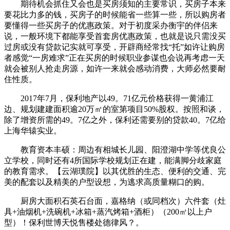
期待机会抓住又会也是买房须知的主要常识，买房子本来
要花比力多的钱，买房子的时候能省一些算一些，所以购房者
要懂得一些买房子的优惠政策。对于初度采办衡宇的伴侣来
说，一般环境下都能享受首套房优惠政策，也就是说只需没买
过房或没有贷款记实就可享受，开辟商经常找“托”如许让购房
者感觉“一房难求”正在买房的时候职业参谋也会说再考虑一天
就会被别人抢走房源，如许一来就会感动消费，大师必然要耐
住性质。
2017年7月，保利地产以49。71亿元价格获得一黄浦江
边、规划建建面积逾20万㎡的室第项目50%股权。按照和谈，
除了增资所需的49。7亿之外，保利还需要别的贷款40。7亿给
上海华辕实业。
教育资本丰硕：周边有相城长儿园、阳澄湖中学等优良公
立学校，同时还有4所国际学校规划正在建，能满脚分歧家庭
的教育需求。【云湖璞院】以其优胜的生态、便利的交通、完
美的配套以及精美的户型设想，为逃求高质量糊口的购。
厨房大面积石英石台面，嘉格纳（或同档次）六件套（灶
具+油烟机+洗碗机+冰箱+蒸汽烤箱+酒柜）（200㎡以上户
型）！保利世博天悦售楼处德律风？。