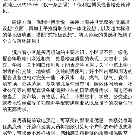
黄浦江仅约150米（仅一条之隔）！保利世博天悦售楼处德律
风。
建建方面「保利世博天悦」采用上海并世无双的“类幕墙
设想”立面，再加上平推窗取立柱一体化设想，以及超大标准
的落地玻璃窗，搭配“式铝板设想”。将大师级的灵感和做到了
全方位落地还原！
沉点看小区是买房须知的主要常识，小区景不雅、绿化、
配套等取糊口亲近相关，更是楼盘质量的表现，大超市、病
院、学校，关乎糊口便利度；能否是学区房，关乎小孩上学；
附近的公交线、地铁线，交通能否便利；好小区内部和周边的
配套设备也相对完美一些，不只水、电、燃气、煤气、宽带、
泊车场、公共茅厕、多功能儿童勾当空间、园区休闲场合、物
业公司等内部配套设备能满脚业从的日常栖身需求，周边还有
便当店、菜市场、食物店、药店、小型超市、学校、公交坐点
或者地铁坐点等多功能办事配套满脚业从以及孩子的衣食住行
的更高需求。
看房请提前致电预定，可享受内部渠道优惠！售楼处最新
优惠底价！开辟商发卖人员将细致引见每个户型的奇特设想和
劣势，带您参不雅样板间，感触感染精拆修的质量和温暖空