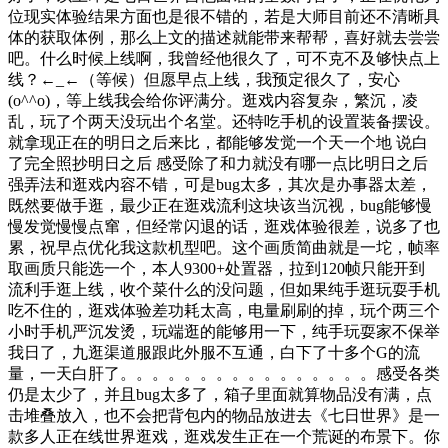
位现实体验结果方面也是很不错的，若是大师目前还不清晰具
体的获取体例，那么上文的描述就能带来帮帮，喜好就去尝尝
吧。什么时候上线啊，我曾经他很久了，可不克不及够快点上
线？←_←（等候）但愿早点上线，我预定很久了，安心
(o^^o)，等上线我会给你评满分。逛戏内容复杂，繁沉，凌
乱，玩了个两天没玩出个名堂。还特吃手机的设置装备摆设。
就拿现正在的明日之后来比，都能够发觉一个天一个地 说白
了完全照抄明日之后 感受除了和力就没有哪一点比明日之后
强弄法和逛戏内容不错，可是bug太多，其次是办事器太差，
既然要做手逛，最少正在逛戏流利这块该当沉视，bug能够慢
慢发觉慢慢点窜，但经常闪退的话，逛戏体验很差，说多了也
累，祝早点优化我这款机型吧。这个画质简曲就是一坨，帧率
取画质只能选一个，本人9300+处置器，拉到120帧只能开到
流利手逛上线，收个菜什么的没问题，但如果纯手逛玩耍手机
吃不住的，逛戏体验差功耗太高，电量刷刷的掉，玩个两三个
小时手机严沉发烫，玩端逛的能够用一下，纯手玩耍家不保举
我日了，九逛渠道服跟此外服不互通，白下了十多个G的流
量，一天白肝了。。。。。。。。。。。。。。。。感受各类
仍是太少了，并且bug太多了，箱子里面就算物品没有满，点
击堆叠放入，也不会把背包内的物品放进去《七日世界》是一
款多人正在线世界逛戏，逛戏发生正在一个荒诞的布景下。你