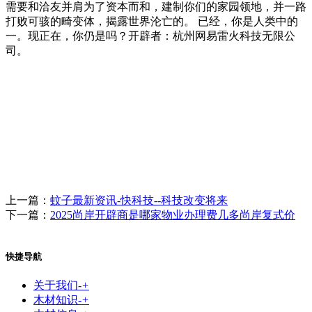
需要和洽友并肩为了资本而和，建制你们的家园领地，并一路
打败可骇的畸变体，揭露世界沦亡的。 已经，你是人类中的
一。现正在，你仍是吗？开辟者：杭州网易雷火科技无限公
司。
上一篇：
蚊子最新资讯-快科技--科技改变将来
下一篇：
2025尚岸开辟商是哪家物业办理费几多尚岸复式价
快捷导航
关于我们
-
+
木材知识
-
+