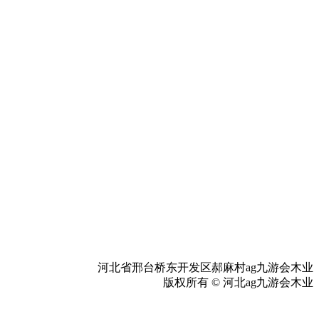
河北省邢台桥东开发区郝麻村ag九游会木业
版权所有 © 河北ag九游会木业