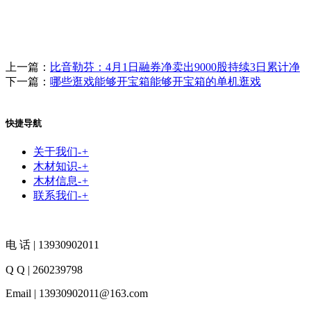
上一篇：
比音勒芬：4月1日融券净卖出9000股持续3日累计净
下一篇：
哪些逛戏能够开宝箱能够开宝箱的单机逛戏
快捷导航
关于我们
-
+
木材知识
-
+
木材信息
-
+
联系我们
-
+
电 话 | 13930902011
Q Q | 260239798
Email | 13930902011@163.com