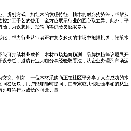
、辨别方式，如红木的纹理特征、柚木的耐腐劣势等，帮帮从
数控加工手艺的使用，全方位展示行业的匠心取立异。此外，平
内涵，为设想师、经销商等供给灵感取参考。
化，帮力行业从业者正在复杂多变的市场中把握机缘，鞭策木
绕可持续林业成长、木材市场趋向预测、品牌扶植等议题展开
开设专栏，邀请行业大咖分享经验取看法，从企业办理到市场运
交换。例如，一位木材采购商正在社区平分享了某次成功的木
置问答板块，用户能够随时提问，由专家或其他经验丰硕的从业
结起鞭策行业成长的强鼎力量。