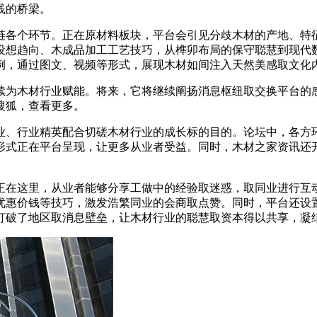
践的桥梁。
各个环节。正在原材料板块，平台会引见分歧木材的产地、特征
设想趋向、木成品加工工艺技巧，从榫卯布局的保守聪慧到现代
例，通过图文、视频等形式，展现木材如间注入天然美感取文化
为木材行业赋能。将来，它将继续阐扬消息枢纽取交换平台的感
搜狐，查看更多。
、行业精英配合切磋木材行业的成长标的目的。论坛中，各方环
形式正在平台呈现，让更多从业者受益。同时，木材之家资讯还
在这里，从业者能够分享工做中的经验取迷惑，取同业进行互动
优惠价钱等技巧，激发浩繁同业的会商取点赞。同时，平台还设
打破了地区取消息壁垒，让木材行业的聪慧取资本得以共享，凝