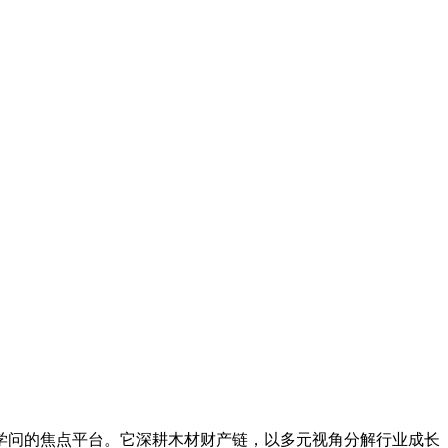
问的焦点平台。它深耕木材财产链，以多元视角分解行业成长