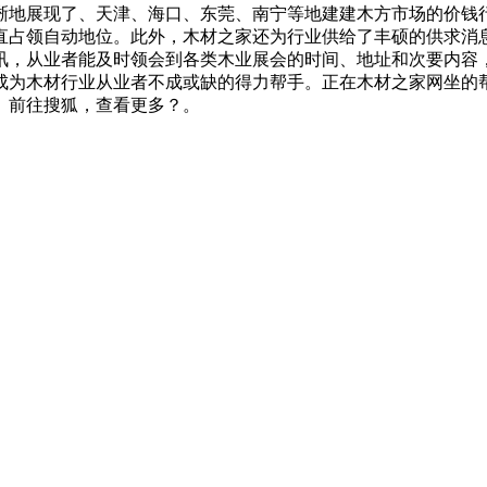
例，网坐清晰地展现了、天津、海口、东莞、南宁等地建建木方市场
直占领自动地位。此外，木材之家还为行业供给了丰硕的供求消
讯，从业者能及时领会到各类木业展会的时间、地址和次要内容
成为木材行业从业者不成或缺的得力帮手。正在木材之家网坐的
。前往搜狐，查看更多？。