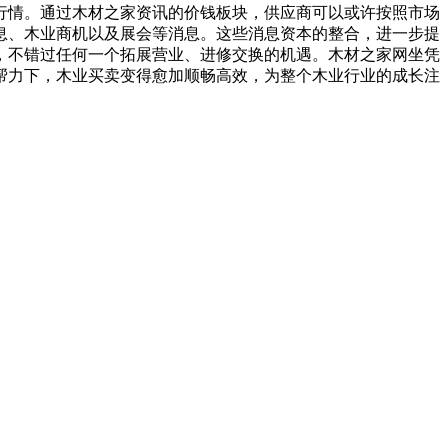
的价钱行情。通过木材之家资讯的价钱板块，供应商可以或许按照市场
息、木业商机以及展会等消息。这些消息资本的整合，进一步提
，不错过任何一个拓展营业、进修交换的机遇。木材之家网坐凭
帮力下，木业买卖变得愈加顺畅高效，为整个木业行业的成长注