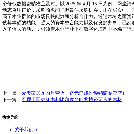
个价钱数据都精准且及时。以 2025 年 4 月 15 日为
动态合理订价，采购商也能把握最佳采购机会，正在买卖中一
高了木业群体的市场反映能力和分析合作力。通过木材之家资
仗其丰硕的功能、强大的资本整合能力以及优良的办事，已然
入了强大的动力，引领着木业行业正在数字化海潮中不竭前行
上一篇：
梦天家居2024年营收11亿元已成长经销商专卖店1
下一篇：
不属于国标红木却比印度小叶紫檀还要贵的木材
快捷导航
关于我们
-
+