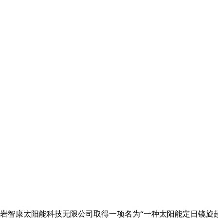
智康太阳能科技无限公司取得一项名为“一种太阳能定日镜旋起色构”的