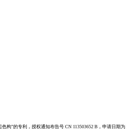
专利，授权通知布告号 CN 113503652 B，申请日期为