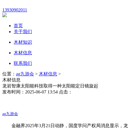
13930902011
首页
关于我们
木材知识
木材信息
联系我们
位置：
ag九游会
>
木材信息
>
木材信息
龙岩智康太阳能科技取得一种太阳能定日镜旋起
发布时间：2025-06-07 13:54 点击：
ag九游会
金融界2025年3月21日动静，国度学问产权局消息显示，龙岩