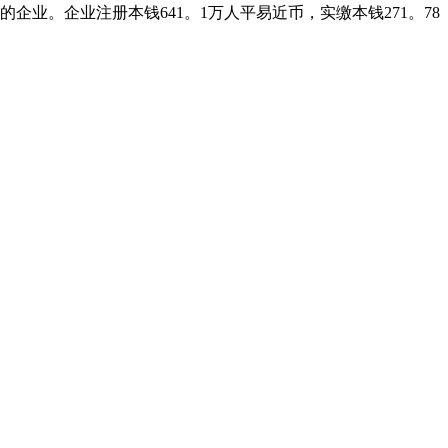
企业。企业注册本钱641。1万人平易近币，实缴本钱271。78