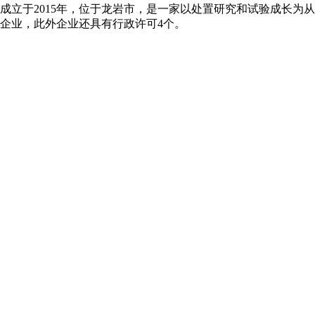
成立于2015年，位于龙岩市，是一家以处置研究和试验成长为从的
企业，此外企业还具有行政许可4个。