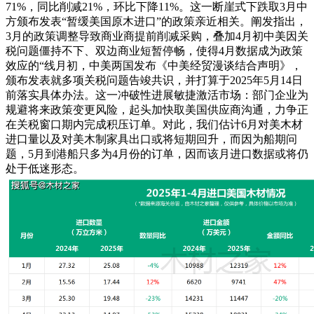
71%，同比削减21%，环比下降11%。这一断崖式下跌取3月中
方颁布发表“暂缓美国原木进口”的政策亲近相关。阐发指出，
3月的政策调整导致商业商提前削减采购，叠加4月初中美因关
税问题僵持不下、双边商业短暂停畅，使得4月数据成为政策
效应的“线月初，中美两国发布《中美经贸漫谈结合声明》，
颁布发表就多项关税问题告竣共识，并打算于2025年5月14日
前落实具体办法。这一冲破性进展敏捷激活市场：部门企业为
规避将来政策变更风险，起头加快取美国供应商沟通，力争正
在关税窗口期内完成积压订单。对此，我们估计6月对美木材
进口量以及对美木制家具出口或将短期回升，而因为船期问
题，5月到港船只多为4月份的订单，因而该月进口数据或将仍
处于低迷形态。