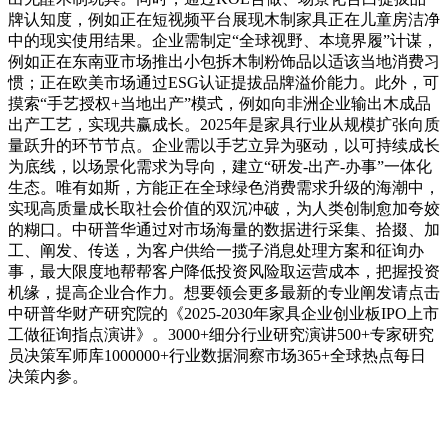
牌认知度，例如正在短视频平台展现木制家具正在儿童房洁净
中的现实使用结果。企业需制定“全球视野、本境界履”计谋，
例如正在东南亚市场推出小包拆木制粉饰品以适该当地消费习
惯；正在欧美市场通过ESG认证提拔品牌溢价能力。此外，可
摸索“手艺授权+当地出产”模式，例如向非洲企业输出木成品
出产工艺，实现共赢成长。2025年是家具行业从规模扩张向质
量跃升的环节节点。企业需以手艺立异为驱动，以可持续成长
为底线，以场景化需求为导向，建立“研发-出产-办事”一体化
生态。唯有如斯，方能正在全球绿色消费需求升级的海潮中，
实现高质量成长取社会价值的双沉冲破，为人类创制愈加夸姣
的糊口。中研普华通过对市场海量的数据进行采集、拾掇、加
工、阐发、传送，为客户供给一揽子消息处理方案和征询办
事，最大限度地帮帮客户降低投资风险取运营成本，把握投资
机缘，提高企业合作力。想要领会更多最新的专业阐发请点击
中研普华财产研究院的《2025-2030年家具企业创业板IPO上市
工做征询指点演讲》。3000+细分行业研究演讲500+专家研究
员决策军师库1000000+行业数据洞察市场365+全球热点每日
决策内参。