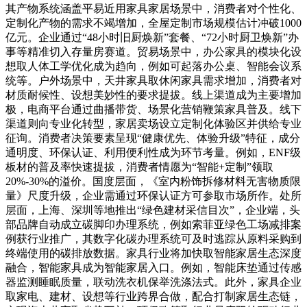
其产物系统涵盖平易近用家具家居场景中，消费者对个性化、
定制化产物的需求不竭增加，全屋定制市场规模估计冲破1000
亿元。企业通过“48小时旧厨焕新”套餐、“72小时厨卫焕新”办
事等精准切入存量房赛道。贸易场景中，办公家具的模块化设
想取人体工学优化成为趋向，例如可起落办公桌、智能会议系
统等。户外场景中，天井家具取休闲家具需求增加，消费者对
材质耐候性、设想美妙性的要求提拔。线上渠道成为主要增加
极，电商平台通过曲播带货、场景化营销鞭策家具普及。线下
渠道则向专业化转型，家居卖场设立定制化体验区并供给专业
征询。消费者决策要素呈现“健康优先、体验升级”特征，成分
通明度、环保认证、利用便利性成为环节考量。例如，ENF级
板材的普及率快速提拔，消费者情愿为“智能+定制”领取
20%-30%的溢价。国度层面，《室内粉饰拆修材料无害物质限
量》尺度升级，企业需通过环保认证方可参取市场所作。处所
层面，上海、深圳等地推出“绿色建材采信目次”，企业端，头
部品牌自动成立碳脚印办理系统，例如索菲亚绿色工场减排案
例获行业推广，其数字化碳办理系统可及时逃踪从原料采购到
终端使用的碳排放数据。家具行业将加快取智能家居生态深度
融合，智能家具成为智能家居入口。例如，智能床垫通过传感
器监测睡眠质量，联动洗衣机保举洗涤法式。此外，家具企业
取家电、建材、设想等行业跨界合做，配合打制家居生态链，