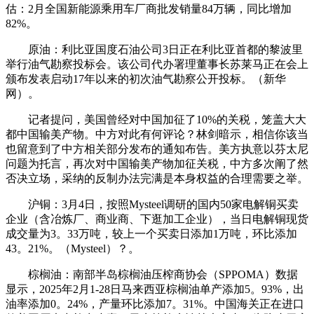
估：2月全国新能源乘用车厂商批发销量84万辆，同比增加
82%。
原油：利比亚国度石油公司3日正在利比亚首都的黎波里
举行油气勘察投标会。该公司代办署理董事长苏莱马正在会上
颁布发表启动17年以来的初次油气勘察公开投标。（新华
网）。
记者提问，美国曾经对中国加征了10%的关税，笼盖大大
都中国输美产物。中方对此有何评论？林剑暗示，相信你该当
也留意到了中方相关部分发布的通知布告。美方执意以芬太尼
问题为托言，再次对中国输美产物加征关税，中方多次阐了然
否决立场，采纳的反制办法完满是本身权益的合理需要之举。
沪铜：3月4日，按照Mysteel调研的国内50家电解铜买卖
企业（含冶炼厂、商业商、下逛加工企业），当日电解铜现货
成交量为3。33万吨，较上一个买卖日添加1万吨，环比添加
43。21%。（Mysteel）？。
棕榈油：南部半岛棕榈油压榨商协会（SPPOMA）数据
显示，2025年2月1-28日马来西亚棕榈油单产添加5。93%，出
油率添加0。24%，产量环比添加7。31%。中国海关正在进口