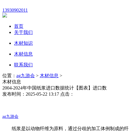
13930902011
首页
关于我们
木材知识
木材信息
联系我们
位置：
ag九游会
>
木材信息
>
木材信息
2004-2024年中国纸浆进口数据统计【图表】进口数
发布时间：2025-05-22 13:17 点击：
ag九游会
纸浆是以动物纤维为原料，通过分歧的加工体例制成的纤