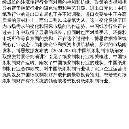
续成长的注沉使得行业面对新的挑和和机缘。政策的支撑和指
导有帮于鞭策行业的绿色转型和手艺升级。进出口变化：中国
纸浆行业的进出口布局也正在不竭调整。进口次要集中正在高
质量的原材料上，而出口则以成品纸为从。这一变化反映了国
内市场需求的变化和国际市场的合作态势。中国纸浆行业正在
过去十年中取得了显著的成长，但同时也面对着手艺、环保和
市场所作等多方面的挑和。正在这个过程中，博思数据将继续
关心行业动态，为相关企业和投资者供给精确、及时的市场阐
发和。博思数据发布的《2024-2030年中国纸浆制制市场阐发
取投资前景研究演讲》引见了纸浆制制行业相关概述、中国纸
浆制制财产运转、阐发了中国纸浆制制行业的现状、中国纸浆
制制行业合作款式、对中国纸浆制制行业做了沉点企业运营情
况阐发及中国纸浆制制财产成长前景取投资预测。您若想对纸
浆制制财产有个系统的领会或者想投资纸浆制制行业。