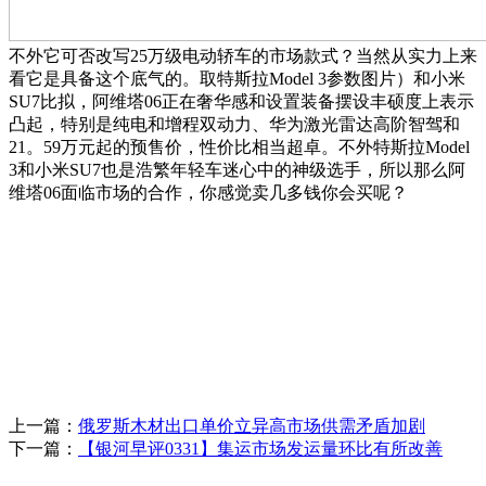
不外它可否改写25万级电动轿车的市场款式？当然从实力上来
看它是具备这个底气的。取特斯拉Model 3参数图片）和小米
SU7比拟，阿维塔06正在奢华感和设置装备摆设丰硕度上表示
凸起，特别是纯电和增程双动力、华为激光雷达高阶智驾和
21。59万元起的预售价，性价比相当超卓。不外特斯拉Model
3和小米SU7也是浩繁年轻车迷心中的神级选手，所以那么阿
维塔06面临市场的合作，你感觉卖几多钱你会买呢？
上一篇：
俄罗斯木材出口单价立异高市场供需矛盾加剧
下一篇：
【银河早评0331】集运市场发运量环比有所改善