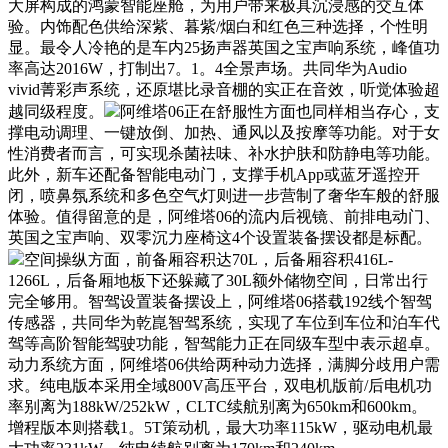
大屏构成的鸿蒙智能座舱，为用户带来极具沉浸感的交互体
验。内饰配色供给深紫、暮紫/烟白和红色三种选择，个性明
显。最令人冷艳的是车内25扬声器英国之宝声响系统，峰值功
率高达2016W，打制出7。1。4全景声场。共同华为Audio
vivid菁彩声系统，还原堪比录音棚的实正在音效，听觉体验超
越同级程度。
阿维塔06正在舒服性方面也同样相当存心，支
撑电动调理、一键放倒、加热、通风以及按摩等功能。对于女
性消费者而言，可实现杀菌祛味、补水护肤和防静电等功能。
此外，新车还配备智能电动门，支撑手机App或蓝牙遥控开
闭，喷鼻氛系统和多色空气灯则进一步营制了奢华车般的舒服
体验。值得留意的是，阿维塔06的流内后视镜、前排电动门、
英国之宝声响、双零沉力座椅这4个设置装备摆设都是标配。
空间操纵方面，前备厢容积达70L，后备厢容积416L-
1266L，后备厢地板下还躲藏了30L额外储物空间，日常出行
完全够用。智驾设置装备摆设上，阿维塔06搭载192线个智驾
传感器，共同华为乾崑智驾系统，实现了车位到车位和泊车代
驾等高阶智能驾驶功能，智驾能力正在同级车型中表示超卓。
动力系统方面，阿维塔06供给两种动力选择，满脚分歧用户需
求。纯电版本采用全域800V高压平台，双电机版前/后电机功
率别离为188kW/252kW，CLTC续航别离为650km和600km。
增程版本则搭载1。5T策动机，最大功率115kW，驱动电机最