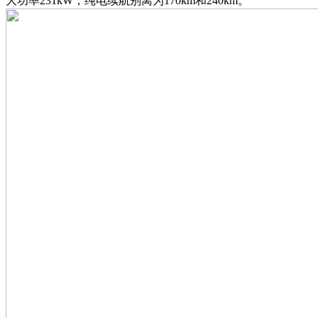
大功率231kW，纯电续航别离为170km和240km。