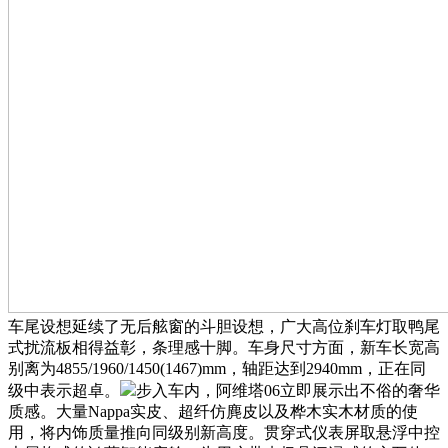
车尾设想延续了无后舷窗的斗胆设想，广大高位刹车灯取鸭尾
式扰流板相得益彰，条理感十脚。车身尺寸方面，新车长宽高
别离为4855/1960/1450(1467)mm，轴距达到2940mm，正在同
级中表示超卓。
步入车内，阿维塔06立即展示出不俗的奢华
质感。大量Nappa实皮、超纤仿麂皮以及桦木实木材质的使
用，将内饰质量推向同级别新高度。贯穿式仪表屏取悬浮中控