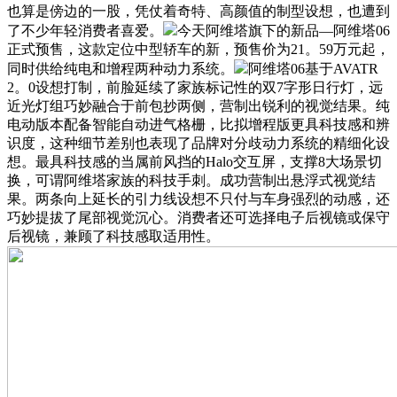
也算是傍边的一股，凭仗着奇特、高颜值的制型设想，也遭到
了不少年轻消费者喜爱。
今天阿维塔旗下的新品—阿维塔06
正式预售，这款定位中型轿车的新，预售价为21。59万元起，
同时供给纯电和增程两种动力系统。
阿维塔06基于AVATR
2。0设想打制，前脸延续了家族标记性的双7字形日行灯，远
近光灯组巧妙融合于前包抄两侧，营制出锐利的视觉结果。纯
电动版本配备智能自动进气格栅，比拟增程版更具科技感和辨
识度，这种细节差别也表现了品牌对分歧动力系统的精细化设
想。最具科技感的当属前风挡的Halo交互屏，支撑8大场景切
换，可谓阿维塔家族的科技手刺。成功营制出悬浮式视觉结
果。两条向上延长的引力线设想不只付与车身强烈的动感，还
巧妙提拔了尾部视觉沉心。消费者还可选择电子后视镜或保守
后视镜，兼顾了科技感取适用性。