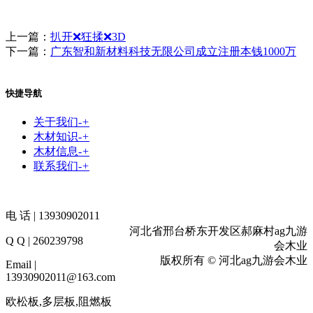
上一篇：
扒开❌狂揉❌3D
下一篇：
广东智和新材料科技无限公司成立注册本钱1000万
快捷导航
关于我们
-
+
木材知识
-
+
木材信息
-
+
联系我们
-
+
电 话 | 13930902011
河北省邢台桥东开发区郝麻村ag九游
Q Q | 260239798
会木业
版权所有 © 河北ag九游会木业
Email |
13930902011@163.com
欧松板,多层板,阻燃板