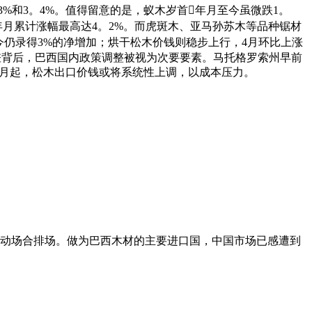
%和3。4%。值得留意的是，蚁木岁首年月至今虽微跌1。
年月累计涨幅最高达4。2%。而虎斑木、亚马孙苏木等品种锯材
至今仍录得3%的净增加；烘干松木价钱则稳步上行，4月环比上涨
差背后，巴西国内政策调整被视为次要要素。马托格罗索州早前
5月起，松木出口价钱或将系统性上调，以成本压力。
动场合排场。做为巴西木材的主要进口国，中国市场已感遭到