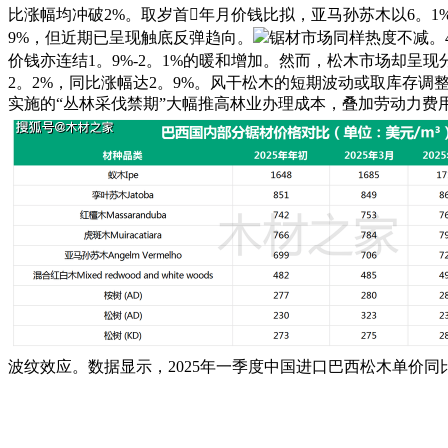
比涨幅均冲破2%。取岁首年月价钱比拟，亚马孙苏木以6。1
9%，但近期已呈现触底反弹趋向。
锯材市场同样热度不减。
价钱亦连结1。9%-2。1%的暖和增加。然而，松木市场却呈
2。2%，同比涨幅达2。9%。风干松木的短期波动或取库存
实施的“丛林采伐禁期”大幅推高林业办理成本，叠加劳动力费
波纹效应。数据显示，2025年一季度中国进口巴西松木单价同