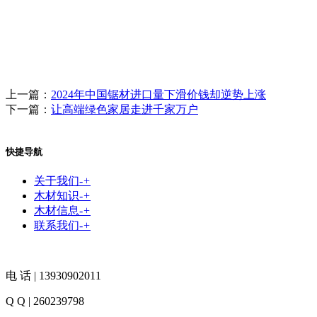
上一篇：
2024年中国锯材进口量下滑价钱却逆势上涨
下一篇：
让高端绿色家居走进千家万户
快捷导航
关于我们
-
+
木材知识
-
+
木材信息
-
+
联系我们
-
+
电 话 | 13930902011
Q Q | 260239798