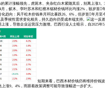
%的累计涨幅领先，虎斑木、夹杂红白木紧随其后，别离上涨3。3
4月，蚁木、孪叶苏木和红檀木锯材价钱环比均涨2%，较岁首
现分化趋向：风干松木价钱单月环比暴跌26。6%，但岁首年月
调整及季候性需求变化相关，持久趋向仍受成本端支持。
这一反
用上涨，导致企业运营压力激增。巴西行业人士暗示，自2025年
短期来看，巴西木材价钱仍将维持价钱波
比上涨9。4%，而跟着政策调整可能导致涨幅进一步扩大。