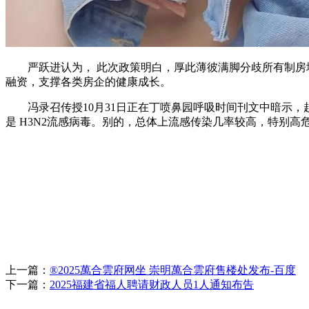
严跃进认为， 此次政策明白，厚此薄彼满脚分歧所有制房地
融资，支撑各类房企的健康成长。
冯录召传授10月31日正在丁喷鼻园呼吸时间刊文中暗示，
是 H3N2流感病毒。别的，总体上流感传染几率较高，特别
上一篇：
®2025萬合雲府网坐 崇明萬合雲府售楼处发布-百度
下一篇：
2025福建省福人聘请财政人员1人通知布告