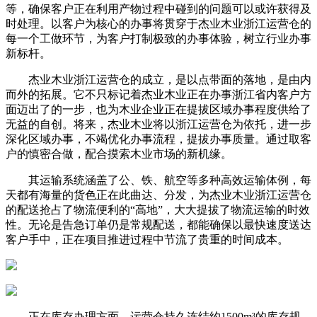
等，确保客户正在利用产物过程中碰到的问题可以或许获得及
时处理。以客户为核心的办事将贯穿于杰业木业浙江运营仓的
每一个工做环节，为客户打制极致的办事体验，树立行业办事
新标杆。
杰业木业浙江运营仓的成立，是以点带面的落地，是由内
而外的拓展。它不只标记着杰业木业正在办事浙江省内客户方
面迈出了的一步，也为木业企业正在提拔区域办事程度供给了
无益的自创。将来，杰业木业将以浙江运营仓为依托，进一步
深化区域办事，不竭优化办事流程，提拔办事质量。通过取客
户的慎密合做，配合摸索木业市场的新机缘。
其运输系统涵盖了公、铁、航空等多种高效运输体例，每
天都有海量的货色正在此曲达、分发，为杰业木业浙江运营仓
的配送抢占了物流便利的“高地”，大大提拔了物流运输的时效
性。无论是告急订单仍是常规配送，都能确保以最快速度送达
客户手中，正在项目推进过程中节流了贵重的时间成本。
正在库存办理方面，运营仓持久连结约1500m³的库存规