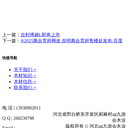
上一篇：
吉利博越L即将上市
下一篇：
®2025萬合雲府网坐 崇明萬合雲府售楼处发布-百度
快捷导航
关于我们
-
+
木材知识
-
+
木材信息
-
+
联系我们
-
+
电 话 | 13930902011
河北省邢台桥东开发区郝麻村ag九游
Q Q | 260239798
会木业
版权所有 © 河北ag九游会木业
Email |