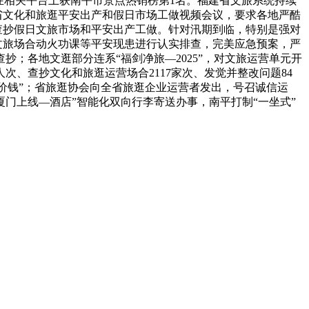
在相关平台上获南平市景点热销榜第1名。福建省文旅系统持续
省文化和旅逛平安出产和假日市场工做视频会议，要求各地严酷
查抄假日文旅市场和平安出产工做。针对汛期到临，特别是强对
文旅场合动火功课等平安现患进行认实排查，完美应急预案，严
抄；各地文逛部分连系“福剑净旅—2025”，对文旅运营单元开
次、查抄文化和旅逛运营场合2117家次、发觉并整改问题84
光价钱”；省旅逛协会向全省旅逛企业运营者发出，号召诚信运
门上线—酒店”智能化双向行李寄送办事，南平打制“一坐式”