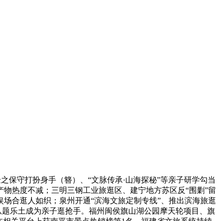
之保守打扮身手（簪）、“文脉传承·山海探秘”等亲子研学勾当
物热度不减；三明三钢工业旅逛区、建宁地方苏区反“围剿”留
场合逛人如织；泉州开通“滨海文旅定制专线”、推出滨海旅逛
。从题乐土成为亲子逛抢手。福州闽侯旗山湖公园摩天轮项目、旗