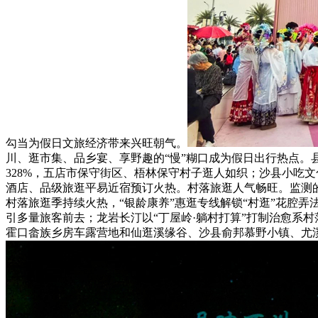
勾当为假日文旅经济带来兴旺朝气。
川、逛市集、品乡宴、享野趣的“慢”糊口成为假日出行热点。
328%，五店市保守街区、梧林保守村子逛人如织；沙县小吃
酒店、品级旅逛平易近宿预订火热。村落旅逛人气畅旺。监测的19
村落旅逛季持续火热，“银龄康养”惠逛专线解锁“村逛”花腔
引多量旅客前去；龙岩长汀以“丁屋岭·躺村打算”打制治愈系
霍口畲族乡房车露营地和仙逛溪缘谷、沙县俞邦慕野小镇、尤