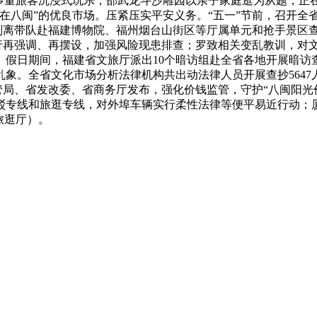
多量旅客沉浸式玩乐，邵武龙斗沙雕园以亲子家庭逛为从题，正
在八闽”的优良市场。压紧压实平安义务。“五一”节前，召开全
领别离带队赴福建博物院、福州烟台山街区等厅属单元和抢手景区
进行再强调、再摆设，加强风险现患排查；罗致相关变乱教训，对
假日期间，福建省文旅厅派出10个暗访组赴全省各地开展暗访查
。全省文化市场分析法律机构共出动法律人员开展查抄5647人
监管局、省发改委、省商务厅发布，强化价钱监管，守护“八闽阳
专线和旅逛专线，对外埠车辆实行柔性法律等便平易近行动；厦
旅逛厅）。