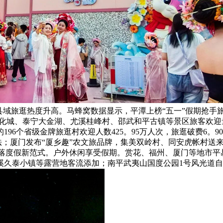
县域旅逛热度升高。马蜂窝数据显示，平潭上榜“五一”假期抢手
文化城、泰宁大金湖、尤溪桂峰村、邵武和平古镇等景区旅客欢迎
6个省级金牌旅逛村欢迎人数425。95万人次，旅逛破费6。90
弄法；厦门发布“厦乡趣”农文旅品牌，集美双岭村、同安虎帐村
村落度假新范式。户外休闲享受假期。赏花、福州、厦门等地市
溪久泰小镇等露营地客流添加；南平武夷山国度公园1号风光道