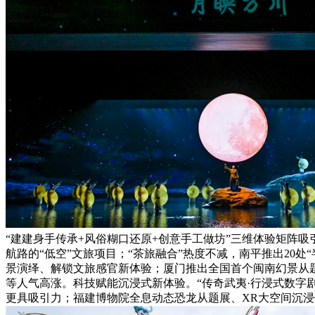
“建建身手传承+风俗糊口还原+创意手工做坊”三维体验矩阵
航路的“低空”文旅项目；“茶旅融合”热度不减，南平推出20
景演绎、解锁文旅感官新体验；厦门推出全国首个闽南幻景从题
等人气高涨。科技赋能沉浸式新体验。“传奇武夷·行浸式数字
更具吸引力；福建博物院全息动态恐龙从题展、XR大空间沉浸