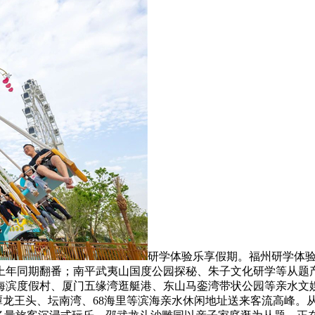
研学体验乐享假期。福州研学体验
上年同期翻番；南平武夷山国度公园探秘、朱子文化研学等从题产
海滨度假村、厦门五缘湾逛艇港、东山马銮湾带状公园等亲水文娱
平潭龙王头、坛南湾、68海里等滨海亲水休闲地址送来客流高峰