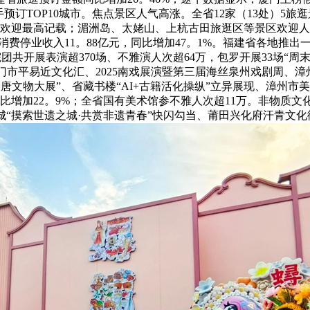
TOP10城市。焦点景区人气高涨。全省12家（13处）5旅逛景区
汗青欢迎最高记载；湄洲岛、太姥山、上杭古田旅逛区等景区欢迎人
文旅消费停业收入11。88亿元，同比增加47。1%。福建省各地
院团共开展表演超370场、不雅演人次超64万，包罗开展33场“周
市平易近文化汇、2025南戏展演暨第三届海丝泉州戏剧周、漳州
汉唐文物大展”、省藏书楼“AI+古籍活化操纵”立异展现、漳州
同比增加22。9%；全省国有美术馆参不雅人次超11万。非物质文
城“摸索世遗之城·共赏非遗青春”快闪勾当、莆田兴化府汗青文化