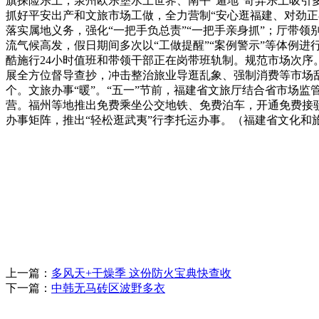
旗探险乐土，泉州欧乐堡水上世界、南平“遁地”奇异乐土吸引
抓好平安出产和文旅市场工做，全力营制“安心逛福建、对劲正
落实属地义务，强化“一把手负总责”“一把手亲身抓”；厅带
流气候高发，假日期间多次以“工做提醒”“案例警示”等体例
酷施行24小时值班和带领干部正在岗带班轨制。规范市场次序。
展全方位督导查抄，冲击整治旅业导逛乱象、强制消费等市场乱象
个。文旅办事“暖”。“五一”节前，福建省文旅厅结合省市场
营。福州等地推出免费乘坐公交地铁、免费泊车，开通免费接驳
办事矩阵，推出“轻松逛武夷”行李托运办事。（福建省文化和
上一篇：
多风天+干燥季 这份防火宝典快查收
下一篇：
中韩无马砖区波野多衣