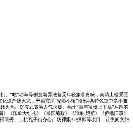
机、“吃”动车等创意新弄法备受年轻旅客青睐，南靖土楼景区
文化遗产烧火龙，宁德霞浦“光影小镇”推出4条特色空中参不雅
品线火热。沉浸式表演人气火爆。福州“百年富贵上下杭”从题实
夷》《印象大红袍》《最忆船政》《印象·妈祖》《侨批旧事》
D裸眼秀、上杭瓦子街齐心广场裸眼3D投影等项目，让夜间文旅