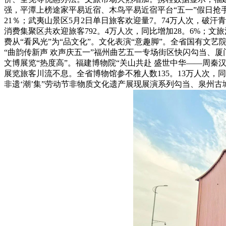
强，平潭上榜途家平易近宿、木鸟平易近宿平台“五一”假日抢手预订
21％；武夷山景区5月2日单日旅客欢迎量7。74万人次，破
消费集聚区共欢迎旅客792。4万人次，同比增加28。6%；
费从“看风光”为“品文化”。文化表演“意趣脚”。全省国有文艺
“曲韵传新声 欢声庆五一”福州曲艺五一专场街区快闪勾当、厦门
文博展览“热度高”。福建博物院“关山共赴 盛世中华——周秦
展览旅客川流不息。全省博物馆参不雅人数135。13万人次，
非遗‘潮’集”劳动节非物质文化遗产展现展演系列勾当、泉州古