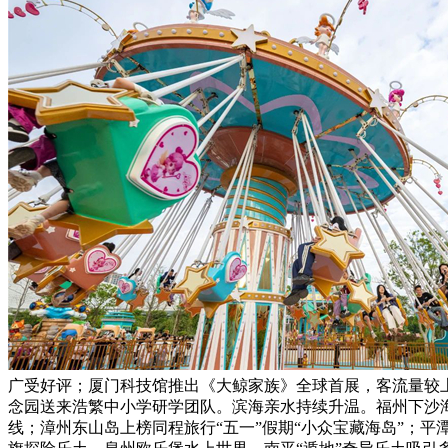
广受好评；厦门科技馆推出《大鲸家族》全球首展，客流量较
念园送来浩繁中小学研学团队。滨海亲水持续升温。福州下沙
线；漳州东山岛上榜同程旅行“五一”假期“小众宝藏海岛”；