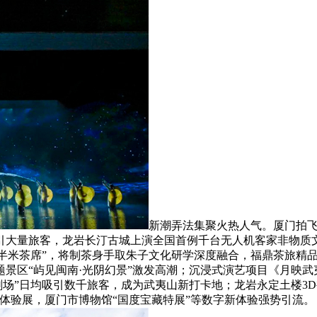
新潮弄法集聚火热人气。厦门拍飞
吸引大量旅客，龙岩长汀古城上演全国首例千台无人机客家非物质
处“半米茶席”，将制茶身手取朱子文化研学深度融合，福鼎茶旅精
景区“屿见闽南·光阴幻景”激发高潮；沉浸式演艺项目《月映武
剧场”日均吸引数千旅客，成为武夷山新打卡地；龙岩永定土楼3
体验展，厦门市博物馆“国度宝藏特展”等数字新体验强势引流。