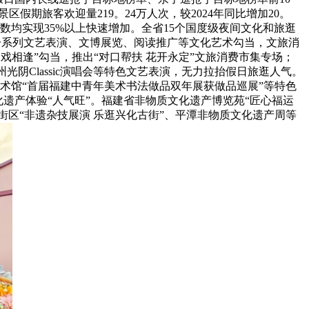
假期旅客欢迎量219。24万人次，较2024年同比增加20。
数均实现35%以上快速增加。全省15个国度级夜间文化和旅逛
推出一系列文艺表演、文博展览、阅读推广等文化艺术勾当，文旅消
末戏相逢”勾当，推出“对口帮扶 花开永定”文旅消费市集专场；
光阴Classic演唱会等特色文艺表演，无力拉抬假日旅逛人气。
市美术馆“首届福建中青年美术书法做品双年展获做品巡展”等特色
化遗产体验“人气旺”。福建省非物质文化遗产博览苑“匠心福运
街区“非遗杂技展演 乐逛兴化古街”、平潭非物质文化遗产周等