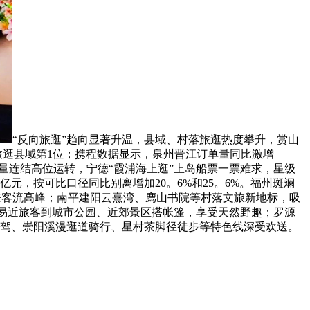
“反向旅逛”趋向显著升温，县域、村落旅逛热度攀升，赏山
旅逛县域第1位；携程数据显示，泉州晋江订单量同比激增
量连结高位运转，宁德“霞浦海上逛”上岛船票一票难求，星级
亿元，按可比口径同比别离增加20。6%和25。6%。福州斑斓
送来客流高峰；南平建阳云熹湾、廌山书院等村落文旅新地标，吸
平易近旅客到城市公园、近郊景区搭帐篷，享受天然野趣；罗源
自驾、崇阳溪漫逛道骑行、星村茶脚径徒步等特色线深受欢送。