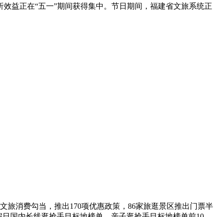
效益正在“五一”期间获得集中。节日期间，福建省文旅系统正
余场文旅消费勾当，推出170项优惠政策，86家旅逛景区推出门票半
假日国内长线逛抢手目标地榜单、亲子逛抢手目标地榜单前10