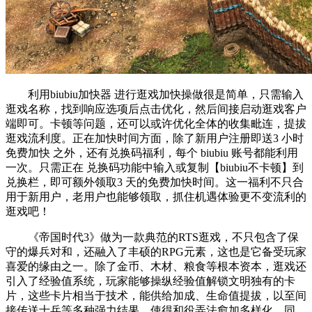
利用biubiu加快器 进行逛戏加快操做很是简单，只需输入
逛戏名称，找到响应选项后点击优化，然后间接启动逛戏客户
端即可。卡顿等问题，还可以或许优化全体的收集毗连，提拔
逛戏流利度。正在加快时间方面，除了新用户注册即送3 小时
免费加快 之外，还有兑换码福利，每个 biubiu 账号都能利用
一次。只需正在 兑换码功能中输入或复制【biubiu不卡顿】到
兑换栏，即可额外领取3 天的免费加快时间。这一福利不只合
用于新用户，老用户也能够领取，抓住机遇体验更不变流利的
逛戏吧！
《帝国时代3》做为一款典范的RTS逛戏，不只包含了保
守的爆兵对和，还融入了丰硕的RPG元素，这也是它备受玩家
喜爱的缘由之一。除了金币、木材、粮食等根本资本，逛戏还
引入了经验值系统，玩家能够操纵经验值解锁文明独有的卡
片，这些卡片相当于技术，能供给加成、生命值提拔，以至间
接传送士兵等多种强力结果，使得和役弄法愈加多样化。同