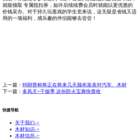
就能领取 专属抵扣券，如许后续续费会员时就能以更优惠的
价钱采办。对于持久玩逛戏的学生党来说，这无疑是省钱又适
用的一项福利，感乐趣的伴侣能够去尝尝！
上一篇：
特朗普称将正在将来几天颁布发表对汽车、木材
下一篇：
多风天+干燥季 这份防火宝典快查收
快捷导航
关于我们
-
+
木材知识
-
+
木材信息
-
+