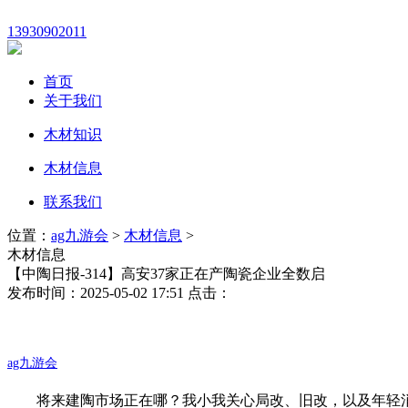
13930902011
首页
关于我们
木材知识
木材信息
联系我们
位置：
ag九游会
>
木材信息
>
木材信息
【中陶日报-314】高安37家正在产陶瓷企业全数启
发布时间：2025-05-02 17:51 点击：
ag九游会
将来建陶市场正在哪？我小我关心局改、旧改，以及年轻消费