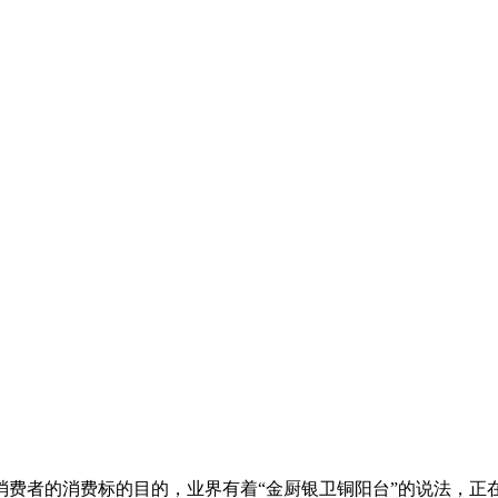
者的消费标的目的，业界有着“金厨银卫铜阳台”的说法，正