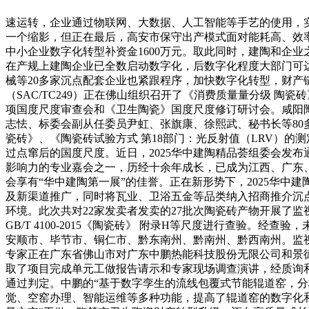
速运转，企业通过物联网、大数据、人工智能等手艺的使用，
一个缩影，但正在最后，高安市保守出产模式面对能耗高、效
中小企业数字化转型补资金1600万元。取此同时，建陶和企
在产规上建陶企业已全数启动数字化，后数字化程度大部门可
械等20多家沉点配套企业也紧跟程序，加快数字化转型，财产
（SAC/TC249）正在佛山组织召开了《消费质量量分级 陶
项国度尺度审查会和《卫生陶瓷》国度尺度修订研讨会。咸阳
志怯、标委会副从任委员尹虹、张旗康、徐熙武、秘书长等80
瓷砖》、《陶瓷砖试验方式 第18部门：光反射值（LRV）的
过点窜后的国度尺度。近日，2025华中建陶精品荟组委会发布通
影响力的专业嘉会之一，历经十余年成长，已成为江西、广东
会享有“华中建陶第一展”的佳誉。正在新形势下，2025华
及新渠道推广，同时将瓦业、卫浴五金等品类纳入招商推介沉点
环境。此次共对22家发卖者发卖的27批次陶瓷砖产物开展了
GB/T 4100-2015《陶瓷砖》 附录H等尺度进行查验
安顺市、毕节市、铜仁市、黔东南州、黔南州、黔西南州。监视抽查
专家正在广东省佛山市对广东中鹏热能科技股份无限公司和景
取了项目完成单元工做报告请示和专家现场调查演讲，经质询
通过判定。中鹏的“基于数字孪生的流线包覆式节能辊道窑，
觉、空窑办理、智能运维等多种功能，提高了辊道窑的数字化和