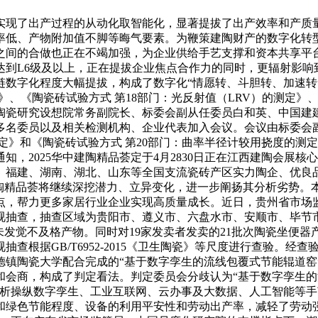
实现了出产过程的从动化取智能化，显著提拔了出产效率和产质
率低、产物附加值不脚等晦气要素。为鞭策建陶财产的数字化转
业之间的合做也正在不竭加强，为企业供给手艺支撑和资本共享平
达到L6级及以上，正在提拔企业焦点合作力的同时，更辐射影响
链数字化程度大幅提拔，构成了数字化“情愿转、斗胆转、加速转
瓷砖》、《陶瓷砖试验方式 第18部门：光反射值（LRV）的测定
陶瓷研究设想院常务副院长、标委会副从任委员白和英、中国建
多名委员以及相关检测机构、企业代表加入会议。会议由标委会
测定》和《陶瓷砖试验方式 第20部门：曲率半径计较用挠度的
知，2025华中建陶精品荟定于4月2830日正在江西建陶会展
、福建、湖南、湖北、山东等全国支流瓷砖产区实力陶企、优良
中建陶精品荟将继续深挖潜力、立异变化，进一步阐扬其分析劣势
，帮力更多家居行业企业实现高质量成长。近日，贵州省市场监视
监视抽查，抽查区域为贵阳市、遵义市、六盘水市、安顺市、毕
。经查验，未发觉不及格产物。同时对19家发卖者发卖的21批次陶瓷
根据GB/T6952-2015《卫生陶瓷》等尺度进行查验。经
德镇陶瓷大学配合完成的“基于数字孪生的流线包覆式节能辊道窑
和会商，构成了判定看法。判定委员会分歧认为“基于数字孪生的
分析操纵数字孪生、工业互联网、云办事及大数据、人工智能等
绿色节能程度、设备的利用平安性和劳动出产率，减轻了劳动强