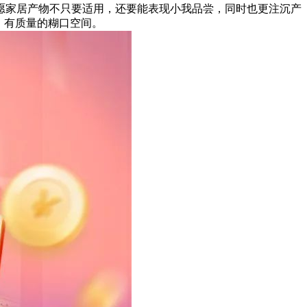
愿家居产物不只要适用，还要能表现小我品尝，同时也更注沉产
、有质量的糊口空间。