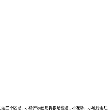
在这三个区域，小砖产物使用得很是普遍，小花砖、小地砖走红