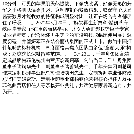
10分钟，可见的苹果肌天然提拔、下颌线收紧，好像无形的芳
华之手将肌肤温柔托起。这种即刻的紧致结果，取保守护肤品
需要数月才能收效的特征构成明显对比，让正在场合有者都屏
住了呼吸。。。2025年3月20日，“解锁再生新篇章·塑妍萃海
峡两岸专家”正在卓彦丽格举办。此次大会汇聚权势巨子专家
及业界精英，配合环绕再生美学的前沿科技取临床使用展开深
度切磋，并塑妍萃正在结合丽格集团的正式上市。做为中国打
针范畴的标杆机构，卓彦丽格其焦点团队由多位“童颜大师”构
成：赵琼院长深耕微整范畴。。。3月23日，千年舟集团高端
定成品牌柏菲伦杭州曲营店焕新启幕。勾当当日，千年舟集团
董事长陆铜华先生、副董事长陆善斌先生、千年舟集团副总司
理兼定制拆卸事业部总司理陆功田先生、定制拆卸事业部财政
总监陆美娟密斯、定制拆卸事业部柏菲伦营销核心担任人及柏
菲伦曲营店担任人等亲临开业典礼，共话健康家居新趋向，并
为开。。。