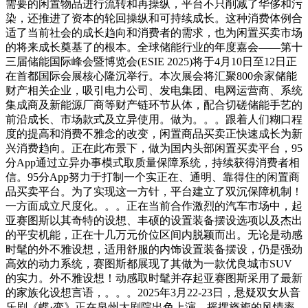
需要的闲置物品进行流转和再操纵，平台不只削减了华侈和污
染，还推进了资本的轮回操纵和可持续成长。这种消费体例合
适了当前社会的成长趋向和消费者的需求，也为闲置买卖市场
的将来成长奠基了的根本。全球储能行业的年度嘉会——第十
三届储能国际峰会暨博览会(ESIE 2025)将于4月10日至12日正
在首都国际会展核心隆沉举行。本次展会将汇聚800余家储能
财产相关企业，吸引电力公司、发电集团、电网运营商、系统
集成商及新能源厂商等财产链环节从体，配合切磋储能手艺的
前沿成长、市场款式及立异使用。做为。。。跟着人们糊口程
度的提高和消费不雅念的改变，闲置商品买卖正快速成长为新
兴消费趋向。正在此布景下，做为国内头部闲置买卖平台，95
分App通过立异办事模式取质量保障系统，持续获得消费者相
信。95分App努力于打制一个实正在、通明、靠得住的闲置商
品买卖平台。为了实现这一方针，平台建立了双沉保障机制！
一方面成立尺度化。。。正在当前合作激烈的汽车市场中，起
亚赛图斯以其奇特的设想、丰硕的设置装备摆设选项以及杰出
的平安机能，正在十几万元价位区间内脱颖而出。无论是动感
时髦的外不雅设想，适用舒服的内饰设置装备摆设，仍是强劲
高效的动力系统，赛图斯都展现了其做为一款优良城市SUV
的实力。外不雅设想！动感取时髦并存起亚赛图斯采用了最新
的家族化设想言语，。。。2025年3月22-23日，悬疑双女从音
乐剧《蝶·变》正在泉州大剧院出色上演，摇摆旖旎的风情率