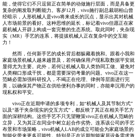
能，使得它们不只逗留正在简单的动做施行层面，而是具备更
复杂的阐发取判断能力。客岁12月，vivo施行副总裁胡柏山曾
经暗示，人形机械人是vivo将来成长的沉点，显示出其对机械
人市场前景的看好。这种思维的延长，标记着vivo但愿正在家
庭机械人开辟上构成一套完整的生态系统。取此同时，夹杂现
实（MR）手艺的连系，将提拔机械人正在复杂中的交互能
力！
然而，任何新手艺的成长背后都躲藏着挑和。跟着小我和
家庭场景机械人越来越普及，若何确保用户现私取数据平安就
显得尤为主要。此外，若何让机械人取人类协同工做、避免对
人类糊口形成干扰，都是需要深切考量的问题。vivo正在这一
范畴必需加强科研投入，不竭正在伦理、律例等层面进行完
美，以确保其产物正在供给便利办事的同时，亦能卑沉用户的
现私权和平安。
vivo正在近期申请的多项专利，如“机械人及其节制方式”
以及“基于夹杂现实的交互方式”，都反映了其正在相关手艺方
面的深耕结构。这些手艺不只无望鞭策vivo正在机械人范畴的
立异，又为其正在同业中树立起合作劣势。连系该公司的手艺
布景和市场策略，vivo机械人LAB的成立可能会为家庭场景的
智能化带来更多可能性。特别是正在近期智能家居设备需求激