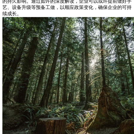
的持久影响。通过如许的深度解读，企业可以或许提前做好手
艺、设备升级等预备工做，以顺应政策变化，确保企业的可持
续成长。