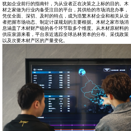
犹如企业前行的指南针，为从业者正在决策之上标的目的。木
材之家做为行业内备受注目的平台，其供给的市场消息办事，
凭仗全面、深切、及时的特点，成为浩繁木材企业和相关从业
者把握市场动态、制定计谋规划的主要根据。木材之家市场消
息涵盖了木材财产链的各个环节取多个维度。从木材原材料的
供应泉源来看，平台亲近逃踪全球丛林资本的分布、采伐政策
以及次要木材产区的产量变化。