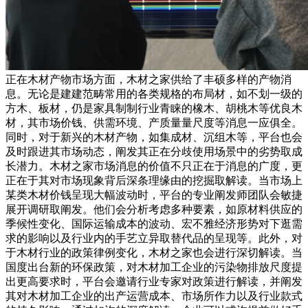
正在木材产物市场方面，木材之家供给了丰硕多样的产物消
息。无论是建建范畴常用的各类规格的布局材，如不划一级的
方木、板材，仍是家具制制行业青睐的橡木、胡桃木等优良木
材，其市场价钱、供需环境、产质量量尺度等消息一应俱全。
同时，对于新兴的木材产物，如集成材、沉组木等，平台也会
及时跟进其市场动态，阐发其正在分歧使用场景中的劣势取成
长潜力。木材之家市场消息的价值不只正在于消息的广度，更
正在于其对市场现象背后深条理缘由的挖掘取解读。当市场上
某类木材价钱呈现大幅波动时，平台的专业阐发师团队会敏捷
展开调研取阐发。他们会分析考虑多种要素，如原材料供应的
季候性变化、国际运输成本的波动、宏不雅经济形势对下逛需
求的影响以及行业内的手艺立异取替代品的呈现等。此外，对
于木材行业的政策律例变化，木材之家也会进行深切解读。当
国度出台新的环保政策，对木材加工企业的污染物排放尺度提
出更高要求时，平台会邀请行业专家对政策进行解读，并阐发
其对木材加工企业的出产运营成本、市场所作力以及行业款式