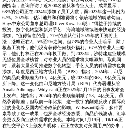
酬指南，查询拜访了近2000名雇从和专业人士。成果显示，
68%的公司正在2024年添加了员工人数，而2023年这一比例为
62%。2025年，估计迪拜和利雅得将引领该地域的聘请勾当。
Hays中东公司董事总司理Oliver Kowalski说：“得益于持续的
投资、数字化转型和新兴手艺，海湾地域继续送来快速的经济
增加。”值得留意的是，77%的雇从估计2025年的工资将上
涨，涨幅正在2。5%至5%之间。但73%的专业人士暗示，除了
根基工资外，他们没有获得任何额外福利。67%的专业人士暗
示，他们打算正在2025年换工做。到2028年，沙特建建业规模
无望位居全球榜首，对专业人员的需求将大幅添加。取此同
时，跟着大量公司推进数字化转型，手艺人员的聘请需求也将
添加。印度尼西亚地方统计局 （BPS） 指出，2024年，印尼
的商品商业顺差为310。4亿美元，较2023年的368。9亿美元有
所下降。这一变化由印尼地方统计局（BPS）代办署理从管
Amalia Adininggar Widyasanti正在2025年1月15日的旧事发布会
上发布。她指出，2024年的商业顺差削减了58。4亿美元。虽
然录得顺差，但取前一年比拟，这一数字的削减反映了国际商
业的变化以及国内经济政策的影响。Widyasanti暗示，多种要
素导致了这一成果，包罗全球经济放缓、商品价钱波动、汇率
变更以及商业伙伴需求的变化。本地时间1月19日，TikTok正
在社交平台X上颁发声明称，正正在恢复对美国用户的办事，