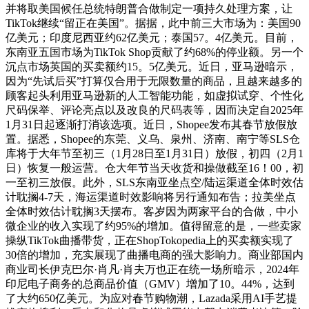
并将取美国候任总统特朗普合做制定一项持久处理方案，让
TikTok继续“留正在美国”。据据，此中前三大市场为：美国90
亿美元；印度尼西亚约62亿美元；泰国57。4亿美元。目前，
东南亚五国市场为TikTok Shop贡献了约68%的停业额。另一个
沉点市场英国的买卖额约15。5亿美元。近日，亚马逊暗示，
因为“先试后买”打算仅合用于无限数量的商品，且越来越多的
顾客起头利用亚马逊新的人工智能功能，如虚拟试穿、个性化
尺码保举、评论亮点以及改良的尺码表等，因而决定自2025年
1月31日起逐渐打消该选项。近日，Shopee发布其春节放假放
置。据悉，Shopee的东莞、义乌、泉州、济南、南宁等SLS仓
库将于大年节至初三（1月28日至1月31日）放假，初四（2月1
日）恢复一般运营。仓大年节当天收货和操做截至16！00，初
一至初三放假。此外，SLS东南亚坐点空/陆运渠道全体时效估
计耽搁4-7天，海运渠道时效影响将另行通知布告；拉美坐点
全体时效估计耽搁3天摆布。客岁因为两家平台的合做，中小
微企业的收入实现了约95%的增加。值得留意的是，一些卖家
操纵TikTok曲播带货，正在ShopTokopedia上的买卖额实现了
30倍的增加，充实展现了曲播电商的强大影响力。商业部国内
商业司长伊克巴尔·肖凡·肖夫万也正在统一场所暗示，2024年
印尼电子商务的总商品价值（GMV）增加了10。44%，达到
了大约650亿美元。为应对春节购物潮，Lazada采用AI手艺提